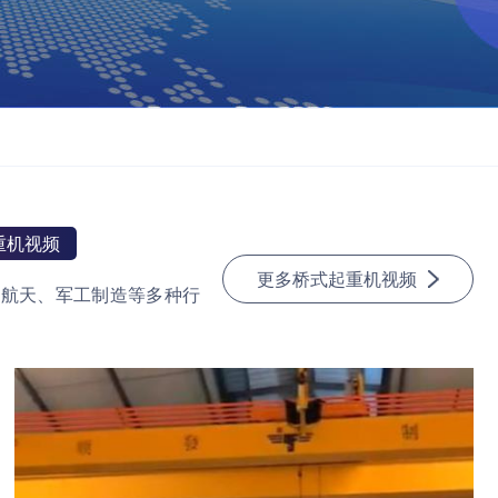
重机视频
更多桥式起重机视频
、航天、军工制造等多种行