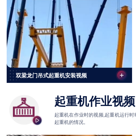
双梁龙门吊式起重机安装视频
起重机作业视频
起重机在作业时的视频,起重机运行
起重机的情况。