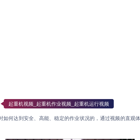
起重机视频_起重机作业视频_起重机运行视频
时时如何达到安全、高能、稳定的作业状况的，通过视频的直观