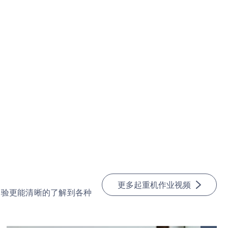
更多起重机作业视频
体验更能清晰的了解到各种