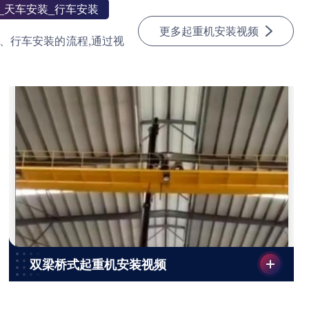
_天车安装_行车安装
更多起重机安装视频
、行车安装的流程,通过视
双梁桥式起重机安装视频