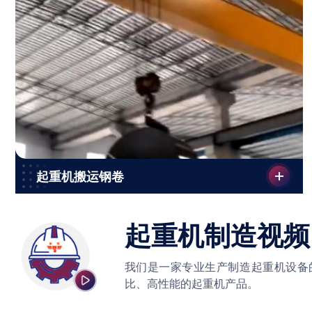
起重机搬运钢卷
起重机制造视频
我们是一家专业生产制造起重机设备
比、高性能的起重机产品。