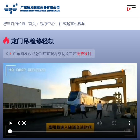
龙门吊检修轻轨
您当前的位置 :
首页
>
视频中心
>
门式起重机视频
龙门吊检修轻轨
广东顺发欢迎您到厂直观考察制造工艺
免费设计