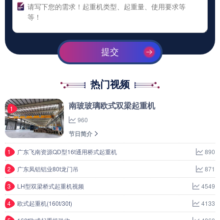
提交
热门视频
南玻玻璃欧式双梁起重机
1
960
节日简介
1
广东飞南资源QD型16t通用桥式起重机
890
2
广东凤铝铝业80t龙门吊
871
3
LH型双梁桥式起重机视频
4549
4
欧式起重机(160t/30t)
4133