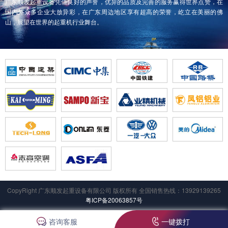
广东顺发起重设备凭借良好的声誉，优异的品质及完善的服务赢得世界点赞，在
国内外众多企业大放异彩，在广东周边地区享有超高的荣誉，屹立在美丽的佛
山，展望在世界的起重机行业舞台。
CopyRight 广东顺发起重设备有限公司 版权所有 全国销售热线：13929139265
粤ICP备20063857号
咨询客服
一键拨打