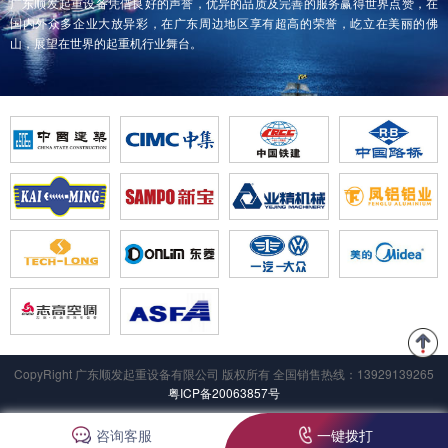
广东顺发起重设备凭借良好的声誉，优异的品质及完善的服务赢得世界点赞，在
国内外众多企业大放异彩，在广东周边地区享有超高的荣誉，屹立在美丽的佛
山，展望在世界的起重机行业舞台。
CopyRight 广东顺发起重设备有限公司 版权所有 全国销售热线：13929139265
粤ICP备20063857号
咨询客服
一键拨打