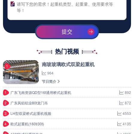
提交
热门视频
南玻玻璃欧式双梁起重机
1
964
节日简介
1
广东飞南资源QD型16t通用桥式起重机
892
2
广东凤铝铝业80t龙门吊
872
3
LH型双梁桥式起重机视频
4553
4
欧式起重机(160t/30t)
4135