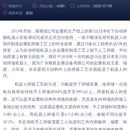
视频时长：
浏览次数：
4380
上传时间：
2020-07-09
视频来源：
原创
2013
年开始，随着我公司起重机生产线上的第
1
台日本松下自动焊
接机器人安装调试完成并正式交付使用，一直不断深化研究机器人在
我司制造起重机焊接工艺上的作业效果，通过
10
多位工程师长达
5
年的
研发，认为自动焊接机器人在起重机制造工艺上较于人工焊接、半自
动焊接上有较大的提升，我司于
2018
年一次性购进
10
台套日本安川自
动焊接机器人，因为广东顺发起重设备有限公司的起重机在主梁、端
梁、小车架、吊车梁四大结构件上的焊接工艺全面挺进了机器人时
代。
机器人焊接工艺的引进，大幅提升了焊缝质量，使焊缝一次报
检合格率由传统手工焊接的
84%
提升至
99%
以上。焊接机器人的使
用，还可以提升起重机结构件焊接的效能，尤其是在内焊缝的焊接上
表现出较大的优势。以双梁起重机主梁内焊为例，手工焊接时间需要
6
小时
/
台
/2
人，而机器人焊接只需
4.5
小时
/
台
/2
机，效能可同比提升
18.2%
。并且传统手工焊接需要工人钻进到工件内部施焊，烟雾、粉
尘、强光、高温下的极端恶劣环境，严重危害着操作者的身体健康，