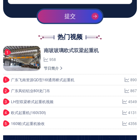
提交
热门视频
南玻玻璃欧式双梁起重机
1
958
节日简介
1
广东飞南资源QD型16t通用桥式起重机
890
2
广东凤铝铝业80t龙门吊
867
3
LH型双梁桥式起重机视频
4549
4
欧式起重机(160t/30t)
4131
5
160t欧式起重机验收
4356