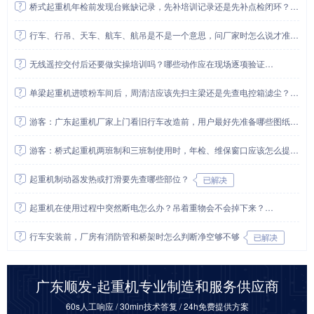
桥式起重机年检前发现台账缺记录，先补培训记录还是先补点检闭环？
行车、行吊、天车、航车、航吊是不是一个意思，问厂家时怎么说才准？
无线遥控交付后还要做实操培训吗？哪些动作应在现场逐项验证
单梁起重机进喷粉车间后，周清洁应该先扫主梁还是先查电控箱滤尘？
游客：广东起重机厂家上门看旧行车改造前，用户最好先准备哪些图纸和电控资料？
游客：桥式起重机两班制和三班制使用时，年检、维保窗口应该怎么提前排？
起重机制动器发热或打滑要先查哪些部位？
起重机在使用过程中突然断电怎么办？吊着重物会不会掉下来？
行车安装前，厂房有消防管和桥架时怎么判断净空够不够
广东顺发-起重机专业制造和服务供应商
60s人工响应 / 30min技术答复 / 24h免费提供方案