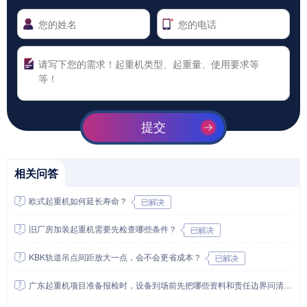
提交
相关问答
欧式起重机如何延长寿命？
旧厂房加装起重机需要先检查哪些条件？
KBK轨道吊点间距放大一点，会不会更省成本？
广东起重机项目准备报检时，设备到场前先把哪些资料和责任边界问清？