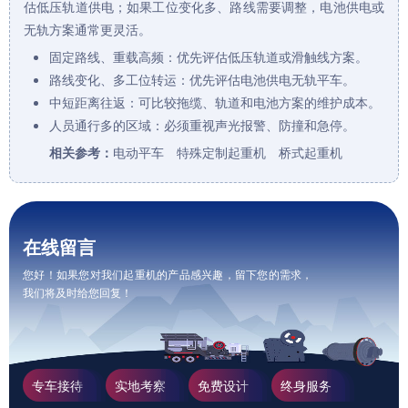
估低压轨道供电；如果工位变化多、路线需要调整，电池供电或
无轨方案通常更灵活。
固定路线、重载高频：优先评估低压轨道或滑触线方案。
路线变化、多工位转运：优先评估电池供电无轨平车。
中短距离往返：可比较拖缆、轨道和电池方案的维护成本。
人员通行多的区域：必须重视声光报警、防撞和急停。
相关参考：
电动平车
特殊定制起重机
桥式起重机
在线留言
您好！如果您对我们起重机的产品感兴趣，留下您的需求，
我们将及时给您回复！
专车接待
实地考察
免费设计
终身服务