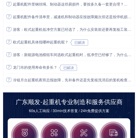
起重机配件里钢丝绳、制动器这些易损件，要按多久备一套更合理？
起重机配件备件清单里，减速机和制动器应按故障频次排还是按停机损失排？
游客：欧式起重机低净空方案已经选了，为什么安装前还要再复核工装最高点？
欧式起重机具体指哪种起重机呢？
游客：新能源电池模组车间选欧式起重机时，低净空已经够了，为什么还要继续核对静电接地？
龙门吊的使用寿命有多长？
冷链月台起重机夜班总报故障，先补备件还是先复核洗消后的复机检查和照明盲区？
广东顺发-起重机专业制造和服务供应商
60s人工响应 / 30min技术答复 / 24h免费提供方案