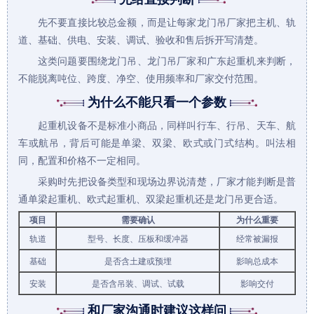
先不要直接比较总金额，而是让每家
龙门吊
厂家把主机、轨
道、基础、供电、安装、调试、验收和售后拆开写清楚。
这类问题要围绕龙门吊、龙门吊厂家和广东
起重机
来判断，
不能脱离吨位、跨度、净空、使用频率和厂家交付范围。
为什么不能只看一个参数
起重机设备不是标准小商品，同样叫行车、行吊、天车、航
车或航吊，背后可能是单梁、双梁、欧式或门式结构。叫法相
同，配置和价格不一定相同。
采购时先把设备类型和现场边界说清楚，厂家才能判断是普
通
单梁起重机
、
欧式起重机
、
双梁起重机
还是龙门吊更合适。
项目
需要确认
为什么重要
轨道
型号、长度、压板和缓冲器
经常被漏报
基础
是否含土建或预埋
影响总成本
安装
是否含吊装、调试、试载
影响交付
和厂家沟通时建议这样问