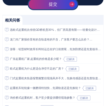
提交
相关问答
选欧式起重机比传统QD桥机贵30%，但厂房高度有限——轻量化设计真能降低车间改造成本吗？具体能省多少钢构费用？
龙门吊厂家报价里有的含轨道有的不含，广东客户要怎么比价？
游客：铝型材时效库长料转运总在炉口前摆尾，先加防摆还是先复核吊具摆角和接料口令？
广东起重机厂家,起重机的价格是多少呢？
欧式起重机为什么更适合净空不足的厂房？
门式起重机夹轨器报警频繁但现场风并不大，先换传感器还是先查轨道沉降和夹紧间隙？
起重机车轮轮缘一侧磨得特别快，先调轨道还是先换轮？
询价桥式起重机时，客户至少要提供哪些现场参数？