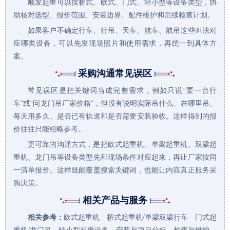
顺发起重可以按桥式、欧式、门式、轻小型等设备类型，协
助核对选型、报价范围、安装边界、配件维护和后续检查计划。
如果客户不确定行车、行吊、天车、航车、航吊这些叫法对
应哪类设备，可以先发现场照片和使用需求，再统一到具体方
案。
采购沟通常见误区
常见误区是把关键词当成完整需求，例如只说“要一台行
车”或“问龙门吊厂家价格”，但没有说明实际吊什么、在哪里吊、
每天用多久、是否已有轨道和是否需要安装验收。这样得到的报
价往往只能粗略参考。
更可靠的沟通方式，是把
欧式起重机
、
单梁起重机
、
双梁起
重机
、龙门吊等设备类型先和现场条件对应起来，再让厂家按同
一清单报价。这样既能覆盖搜索关键词，也能让内容真正服务采
购决策。
相关产品与服务
相关参考：
欧式起重机
桥式起重机/单梁双梁行车
门式起
重机/龙门吊
轻小型起重设备
安装与项目分析
检查与维护