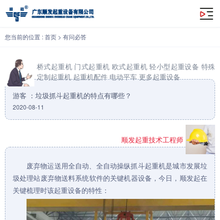
垃圾抓斗起重机的特点有哪些？
您当前的位置 :
首页
>
有问必答
桥式起重机
门式起重机
欧式起重机
轻小型起重设备
特殊
定制起重机
起重机配件
电动平车
更多起重设备
游客 ：垃圾抓斗起重机的特点有哪些？
2020-08-11
顺发起重技术工程师
废弃物运送用全自动、全自动操纵抓斗
起重机
是城市发展垃
圾处理站废弃物送料系统软件的关键机器设备，今日，顺发起在
关键梳理时该起重设备的特性：