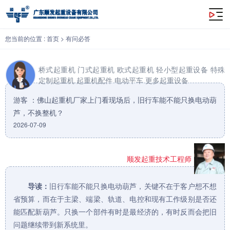
佛山起重机厂家上门看现场后，旧行车能不能只换电动葫芦，不换整机？
您当前的位置 :
首页
>
有问必答
桥式起重机
门式起重机
欧式起重机
轻小型起重设备
特殊
定制起重机
起重机配件
电动平车
更多起重设备
游客 ：佛山起重机厂家上门看现场后，旧行车能不能只换电动葫
芦，不换整机？
2026-07-09
顺发起重技术工程师
导读：
旧行车能不能只换电动葫芦，关键不在于客户想不想
省预算，而在于主梁、端梁、轨道、电控和现有工作级别是否还
能匹配新葫芦。只换一个部件有时是最经济的，有时反而会把旧
问题继续带到新系统里。