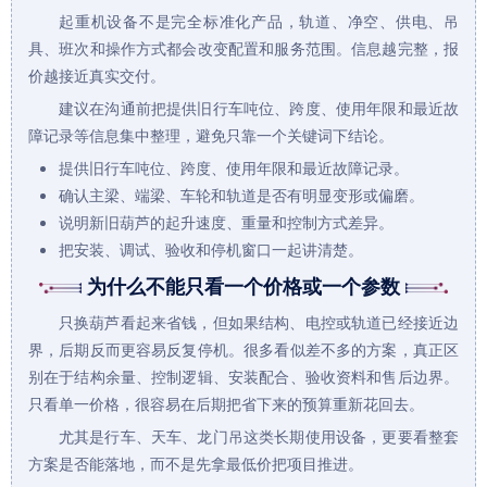
起重机
设备不是完全标准化产品，轨道、净空、供电、吊
具、班次和操作方式都会改变配置和服务范围。信息越完整，报
价越接近真实交付。
建议在沟通前把提供旧行车吨位、跨度、使用年限和最近故
障记录等信息集中整理，避免只靠一个关键词下结论。
提供旧行车吨位、跨度、使用年限和最近故障记录。
确认主梁、端梁、车轮和轨道是否有明显变形或偏磨。
说明新旧葫芦的起升速度、重量和控制方式差异。
把安装、调试、验收和停机窗口一起讲清楚。
为什么不能只看一个价格或一个参数
只换葫芦看起来省钱，但如果结构、电控或轨道已经接近边
界，后期反而更容易反复停机。很多看似差不多的方案，真正区
别在于结构余量、控制逻辑、安装配合、验收资料和售后边界。
只看单一价格，很容易在后期把省下来的预算重新花回去。
尤其是行车、天车、
龙门吊
这类长期使用设备，更要看整套
方案是否能落地，而不是先拿最低价把项目推进。