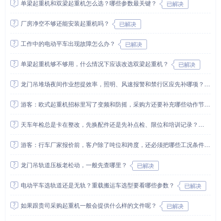
单梁起重机和双梁起重机怎么选？哪些参数最关键？
厂房净空不够还能安装起重机吗？
工作中的电动平车出现故障怎么办？
单梁起重机够不够用，什么情况下应该改选双梁起重机？
龙门吊堆场夜间作业想提效率，照明、风速报警和禁行区应先补哪项？
游客：欧式起重机招标里写了变频和防摇，采购方还要补充哪些动作节拍要求？
天车年检总是卡在整改，先换配件还是先补点检、限位和培训记录？
游客：行车厂家报价前，客户除了吨位和跨度，还必须把哪些工况条件说清？
龙门吊轨道压板老松动，一般先查哪里？
电动平车选轨道还是无轨？重载搬运车选型要看哪些参数？
如果跟贵司采购起重机一般会提供什么样的文件呢？