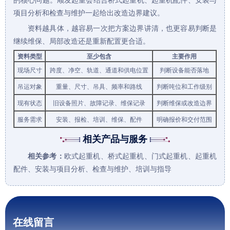
项目分析
和
检查与维护
一起给出改造边界建议。
资料越具体，越容易一次把方案边界讲清，也更容易判断是
继续维保、局部改造还是重新配置更合适。
资料类型
至少包含
主要作用
现场尺寸
跨度、净空、轨道、通道和供电位置
判断设备能否落地
吊运对象
重量、尺寸、吊具、频率和路线
判断吨位和工作级别
现有状态
旧设备照片、故障记录、维保记录
判断维保或改造边界
服务需求
安装、报检、培训、维保、配件
明确报价和交付范围
相关产品与服务
相关参考：
欧式起重机
、
桥式起重机
、
门式起重机
、
起重机
配件
、
安装与项目分析
、
检查与维护
、
培训与指导
在线留言