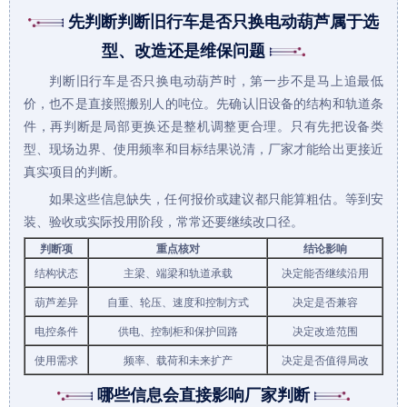
先判断判断旧行车是否只换电动葫芦属于选
型、改造还是维保问题
判断旧行车是否只换电动葫芦时，第一步不是马上追最低
价，也不是直接照搬别人的吨位。先确认旧设备的结构和轨道条
件，再判断是局部更换还是整机调整更合理。只有先把设备类
型、现场边界、使用频率和目标结果说清，厂家才能给出更接近
真实项目的判断。
如果这些信息缺失，任何报价或建议都只能算粗估。等到安
装、验收或实际投用阶段，常常还要继续改口径。
判断项
重点核对
结论影响
结构状态
主梁、端梁和轨道承载
决定能否继续沿用
葫芦差异
自重、轮压、速度和控制方式
决定是否兼容
电控条件
供电、控制柜和保护回路
决定改造范围
使用需求
频率、载荷和未来扩产
决定是否值得局改
哪些信息会直接影响厂家判断