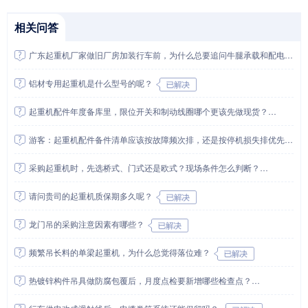
相关问答
广东起重机厂家做旧厂房加装行车前，为什么总要追问牛腿承载和配电走向？
铝材专用起重机是什么型号的呢？
起重机配件年度备库里，限位开关和制动线圈哪个更该先做现货？
游客：起重机配件备件清单应该按故障频次排，还是按停机损失排优先级？
采购起重机时，先选桥式、门式还是欧式？现场条件怎么判断？
请问贵司的起重机质保期多久呢？
龙门吊的采购注意因素有哪些？
频繁吊长料的单梁起重机，为什么总觉得落位难？
热镀锌构件吊具做防腐包覆后，月度点检要新增哪些检查点？