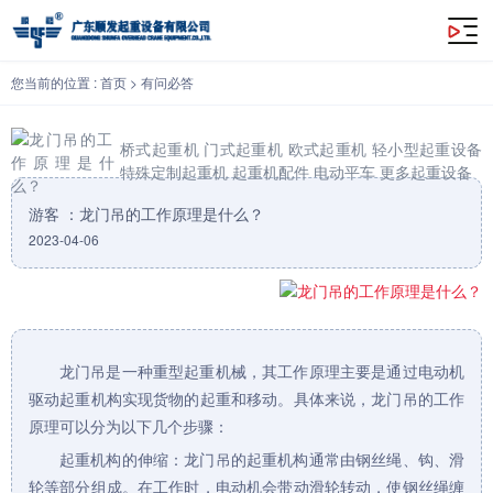
龙门吊的工作原理是什么？
您当前的位置 :
首页
>
有问必答
桥式起重机
门式起重机
欧式起重机
轻小型起重设备
特殊定制起重机
起重机配件
电动平车
更多起重设备
游客 ：龙门吊的工作原理是什么？
2023-04-06
龙门吊
是一种重型
起重机
械，其工作原理主要是通过电动机
驱动
起重机
构实现货物的起重和移动。具体来说，
龙门吊
的工作
原理可以分为以下几个步骤：
起重机构的伸缩：龙门吊的起重机构通常由钢丝绳、钩、滑
轮等部分组成。在工作时，电动机会带动滑轮转动，使钢丝绳缠