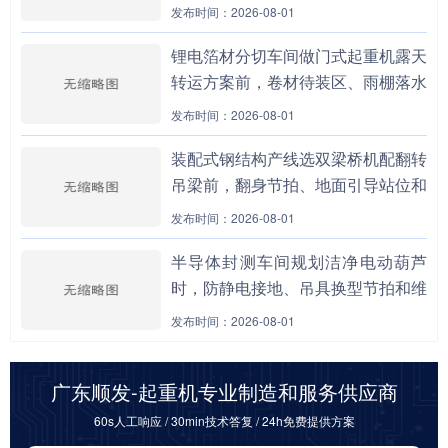
通道为什么不能分开设计？
发布时间：2026-08-01
锂电箔材分切车间做门式起重机露天
转运方案前，卷材待装区、雨棚落水
线和夹轨器保养责任为什么要先拉
发布时间：2026-08-01
通？
装配式钢结构产线选双梁桥机配翻转
吊梁前，翻身节拍、地面引导站位和
模具暂存窗口为何必须同表评估？
发布时间：2026-08-01
半导体封测车间规划洁净电动葫芦
时，防静电接地、吊具换型节拍和维
保隔离窗口为什么要一起前置核算？
发布时间：2026-08-01
广东顺发-起重机专业制造和服务供应商
60s人工响应 / 30min技术答复 / 24h免费提供方案