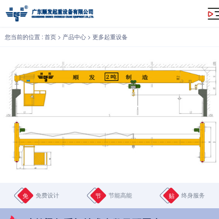
2吨单梁起重机技术参数及配置表
您当前的位置 :
首页
>
产品中心
>
更多起重设备
免费设计
节能高能
终身服务
免
节
贴