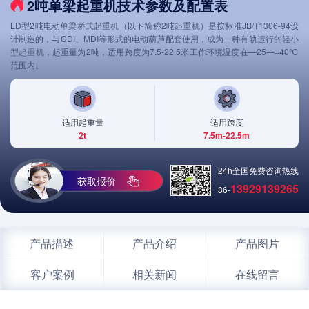
2吨单梁起重机技术参数及配置表
LD型2吨电动
单梁桥式起重机
（以下简称2吨
起重机
）是按标准JB/T1306-94设
计制造的，与CDI、MDI等形式的电动葫芦配套使用，成为一种有轨运行的轻小
型
起重机
，起重量为2吨，适用跨度为7.5-22.5米工作环境温度在—25—+40℃
范围内。
适用起重量
适用跨度
2t
7.5m-22.5m
24h全国免费咨询热线
获取报价
13929139265
86-
产品描述
产品介绍
产品图片
客户案例
相关新闻
在线留言