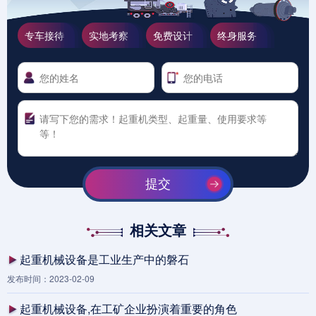
专车接待
实地考察
免费设计
终身服务
提交
相关文章
起重机械设备是工业生产中的磐石
发布时间：2023-02-09
起重机械设备,在工矿企业扮演着重要的角色