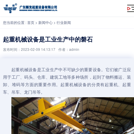
起重机械设备是工业生产中的磐石
您当前的位置 :
首页
>
新闻中心
>
行业新闻
起重机械设备是工业生产中的磐石
发布时间：2023-02-09 14:13:17
作者：admin
起重机
械设备是工业生产中不可缺少的重要设备。它们被广泛应
用于工厂、码头、仓库、建筑工地等多种场所，起到了物料搬运、装
卸、堆码等方面的重要作用。
起重机
械设备的分类有起重机、起重
车、吊车、
龙门吊
等。