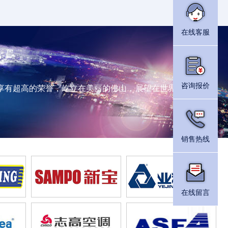
在线客服
咨询报价
享有超高的荣誉，屹立在美丽的佛山，展望在世界的起重机行
销售热线
1
在线留言