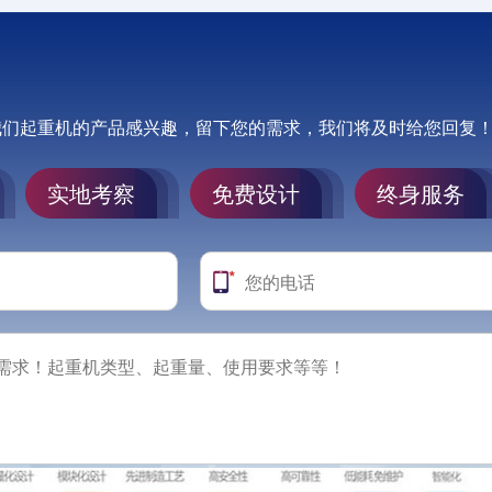
我们起重机的产品感兴趣，留下您的需求，我们将及时给您回复
实地考察
免费设计
终身服务