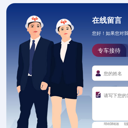
在线留言
您好！如果您对
专车接待