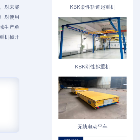
为。对未能
KBK柔性轨道起重机
》对使用
械生产单
起重机械开
。
KBK刚性起重机
无轨电动平车