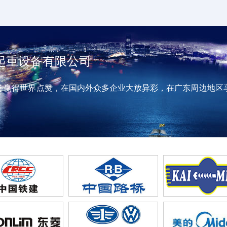
起重设备有限公司
务赢得世界点赞，在国内外众多企业大放异彩，在广东周边地区