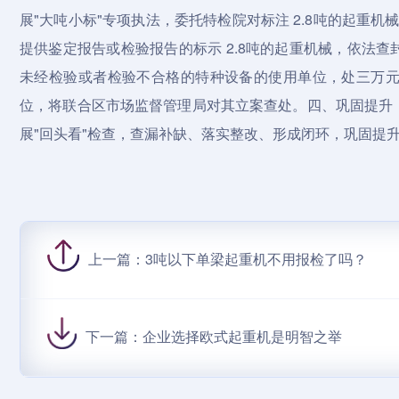
展"大吨小标"专项执法，委托特检院对标注 2.8吨的起重机
提供鉴定报告或检验报告的标示 2.8吨的起重机械，依法
未经检验或者检验不合格的特种设备的使用单位，处三万
位，将联合区市场监督管理局对其立案查处。四、巩固提升（10
展"回头看"检查，查漏补缺、落实整改、形成闭环，巩固提
上一篇：
3吨以下单梁起重机不用报检了吗？
下一篇：
企业选择欧式起重机是明智之举