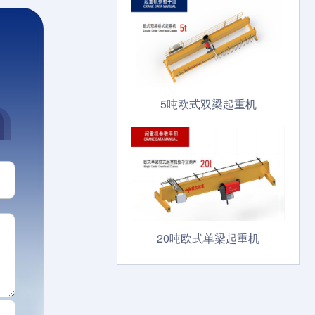
！
5吨欧式双梁起重机
20吨欧式单梁起重机