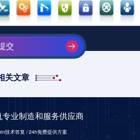
提交
相关文章
机专业制造和服务供应商
0min技术答复 / 24h免费提供方案