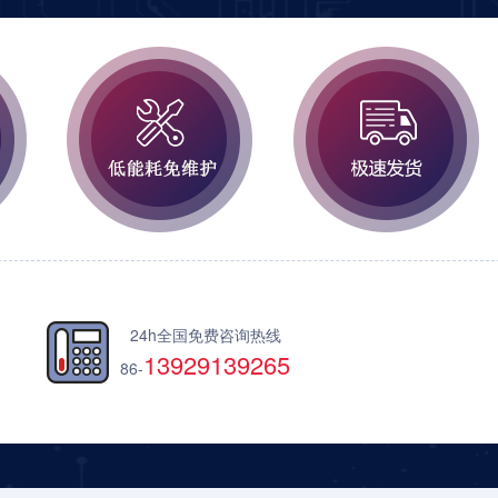
24h全国免费咨询热线
13929139265
86-