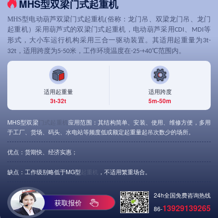
MHS型双梁门式起重机
MHS
型电动葫芦双梁门式起重机(俗称：龙门吊、双梁龙门吊、龙门
起重机）采用葫芦式的双梁门式起重机，电动葫芦采用
、
等
CDI
MDI
形式，大小车运行机构采用三合一驱动装置。其适用起重量为
3t-
，适用跨度为
米，工作环境温度在
℃范围内。
32t
5-50
-25-+40
适用起重量
适用跨度
3t-32t
5m-50m
MHS型双梁
门式起重机
应用范围：其结构简单、安装、使用、维修方便，多用
于工厂、货场、码头、水电站等频度低或额定起重量起吊次数少的场所。
优点：货期快、经济实惠；
缺点：工作级别略低于MG型
起重机
，不适用繁重场合。
24h全国免费咨询热线
获取报价
13929139265
86-