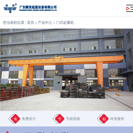
MHS型双梁门式起重机
您当前的位置 :
首页
>
产品中心
>
门式起重机
免费设计
节能高能
终身服务
免
节
贴