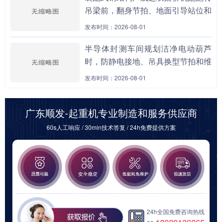
吊梁前，翻身节拍、地面引导站位和
模具暂存窗口为何必须同表评估？
发布时间：2026-08-01
半导体封测车间规划洁净电动葫芦
时，防静电接地、吊具换型节拍和维
保隔离窗口为什么要一起前置核算？
发布时间：2026-08-01
广东顺发-起重机专业制造和服务供应商
60s人工响应 / 30min技术答复 / 24h免费提供方案
24h全国免费咨询热线