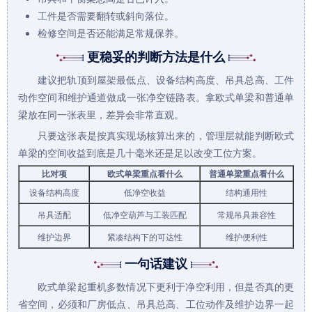
工件是否需要翻转或斜向落位。
检修空间是否还能满足常规保养。
更稳妥的判断方法是什么
建议把轨顶到屋架最低点、设备结构高度、吊具总高、工件
动作空间和维护通道做成一张净空链路表。拿欧式单梁和普通单
梁放在同一张表里，差异会非常直观。
只要这张表是按真实现场核算出来的，管理层就能判断欧式
单梁的空间收益到底是几十毫米还是足以改变工位方案。
比对项
欧式单梁重点看什么
普通单梁重点看什么
设备结构高度
低净空收益
结构通用性
吊具适配
低净空葫芦与工装匹配
常规吊具兼容性
维护边界
紧凑结构下的可达性
维护便利性
一句话建议
欧式单梁
起重机
多数情况下更利于净空利用，但是否真的更
省空间，必须和厂房低点、吊具总高、工位动作及维护边界一起