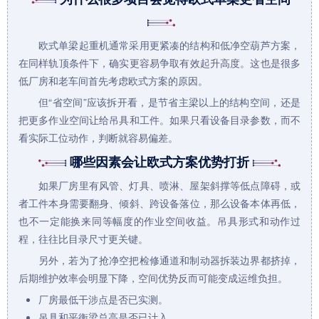
欧式单梁
起重机
通常采用更紧凑的结构和低净空葫芦方案，
在同样轨顶条件下，确实更容易争取有效起升高度。这也是很多
低厂房和老车间首先考虑欧式方案的原因。
但“省空间”应该拆开看，是节省主梁以上的结构空间，还是
把更多作业空间让给吊具和工件。如果只看设备目录参数，而不
看实际工位动作，判断就容易偏差。
哪些因素会让欧式方案优势打折
如果厂房里有风管、灯具、喷淋、屋架斜撑等低点障碍，或
者工件本身需要翻身、倾斜、跨设备落位，那么设备本体再低，
也不一定能换来同等幅度的作业空间收益。吊具形式和动作过
程，往往比目录尺寸更关键。
另外，若为了抢净空把检修通道和制动器拆装边界都挤掉，
后期维护效率会明显下降，空间优势反而可能变成运维负担。
厂房最低干涉点是否已实测。
吊具和平衡梁总高是否已计入。