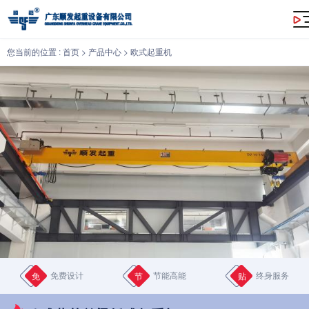
欧式葫芦单梁桥式起重机
您当前的位置 :
首页
>
产品中心
>
欧式起重机
免费设计
节能高能
终身服务
免
节
贴