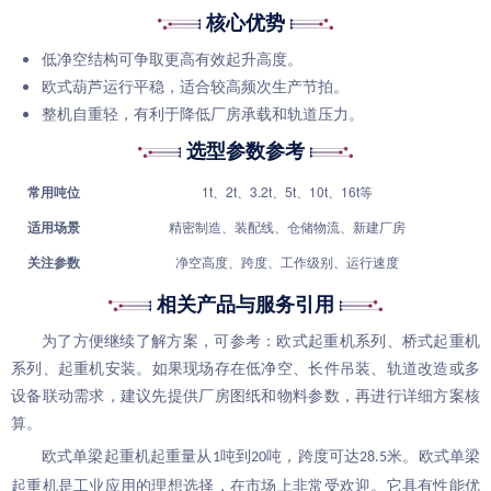
核心优势
低净空结构可争取更高有效起升高度。
欧式葫芦运行平稳，适合较高频次生产节拍。
整机自重轻，有利于降低厂房承载和轨道压力。
选型参数参考
常用吨位
1t、2t、3.2t、5t、10t、16t等
适用场景
精密制造、装配线、仓储物流、新建厂房
关注参数
净空高度、跨度、工作级别、运行速度
相关产品与服务引用
为了方便继续了解方案，可参考：
欧式起重机系列
、
桥式起重机
系列
、
起重机安装
。如果现场存在低净空、长件吊装、轨道改造或多
设备联动需求，建议先提供厂房图纸和物料参数，再进行详细方案核
算。
欧式单梁
起重机起重量从
吨到
吨，跨度可达
米。
欧式单梁
1
20
28.5
起重机是工业应用的理想选择，在市场上非常受欢迎。它具有
性能优