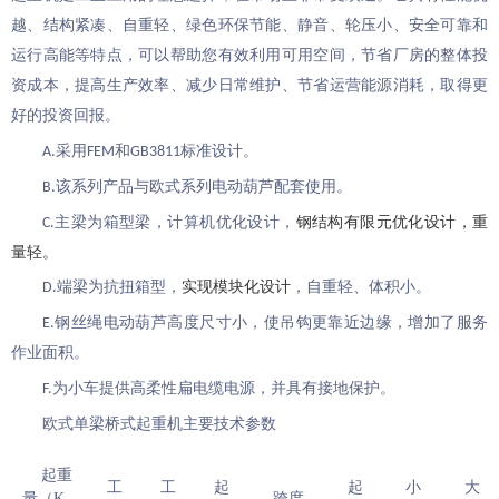
越、结构紧凑、自重轻、绿色环保节能、静音、
轮压小
、安全可靠和
运行高能
等特点，可以帮助您有效利用可用空间，节省厂房
的整体
投
资成本
，提高生产效率、
减少日常维护、节省运营能源消耗，取得更
好的投资回报。
采用
和
标准设计
。
A.
FEM
GB3811
该系列产品与
欧式
系列电动
葫芦
配套使用
。
B.
主梁为箱
型梁
，计算机优化设计
，
钢结构有限元优化设计，重
C.
量轻。
端
梁
为抗扭箱型
，
实现模块化设计
，自重轻、体积小。
D.
钢丝绳电动葫芦
高度
尺寸
小，使吊钩
更
靠近边缘，增加了服务
E.
作业
面积。
为小车提供高柔性扁电缆电源，并具有接地保护。
F.
欧式单梁桥式起重机主要技术参数
起重
工
工
起
起
小
大
量（K
跨度