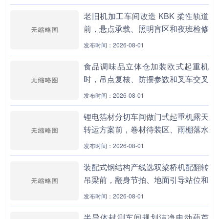
老旧机加工车间改造 KBK 柔性轨道
前，悬点承载、照明盲区和夜班检修
上人路径为什么要先做边界包？
发布时间：2026-08-01
食品调味品立体仓加装欧式起重机
时，吊点复核、防摆参数和叉车交叉
通道为什么不能分开设计？
发布时间：2026-08-01
锂电箔材分切车间做门式起重机露天
转运方案前，卷材待装区、雨棚落水
线和夹轨器保养责任为什么要先拉
发布时间：2026-08-01
通？
装配式钢结构产线选双梁桥机配翻转
吊梁前，翻身节拍、地面引导站位和
模具暂存窗口为何必须同表评估？
发布时间：2026-08-01
半导体封测车间规划洁净电动葫芦