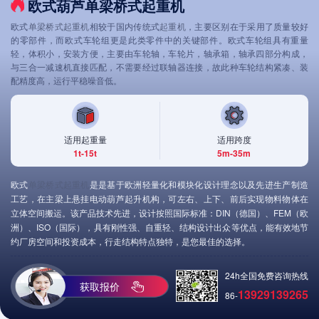
欧式葫芦单梁桥式起重机
欧式
单梁桥式起重机
相较于国内传统式
起重机
，主要区别在于采用了质量较好
的零部件，而欧式车轮组更是此类零件中的关键部件。欧式车轮组具有重量
轻，体积小，安装方便，主要由车轮轴，车轮片，轴承箱，轴承四部分构成，
与三合一减速机直接匹配，不需要经过联轴器连接，故此种车轮结构紧凑、装
配精度高，运行平稳噪音低。
适用起重量
适用跨度
1t-15t
5m-35m
欧式
单梁桥式起重机
是是基于欧洲轻量化和模块化设计理念以及先进生产制造
工艺，在主梁上悬挂电动葫芦起升机构，可左右、上下、前后实现物料物体在
立体空间搬运。该产品技术先进，设计按照国际标准：DIN（德国）、FEM（欧
洲）、ISO（国际），具有刚性强、自重轻、结构设计出众等优点，能有效地节
约厂房空间和投资成本，行走结构特点独特，是您最佳的选择。
24h全国免费咨询热线
获取报价
13929139265
86-