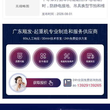
时，防静电接地、吊具换型节拍和维
保隔离窗口为什么要一起前置核算？
发布时间：2026-08-01
广东顺发-起重机专业制造和服务供应商
60s人工响应 / 30min技术答复 / 24h免费提供方案
24h全国免费咨询热线
13929139265
86-