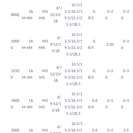
10.5/1
6^/
1A
M3
3.5/16.5/1
0.
2~2
3~3
8000
12/15/
M-4M
-M6
9.5/22.5/2
8/5
0
0
18
5.5/28.5
10.5/1
6/
1000
1A
M3
3.5/16.5/1
0.
3~3
9/12/1
2-20
0
M-4M
-M6
9.5/22.5/2
8/5
0
5/18
5.5/28.5
10.5/1
6^/
1250
1A
M3
3.5/16.5/1
0.
2~2
3~3
12/15/
0
M-3M
-M5
9.5/22.5/2
8/5
0
0
18
5.5/28.5
10.5/1
6/
1600
1A
M3
3.5/16.5/1
0.6
2~2
3~3
9/12/1
0
M-3M
-M5
9.5/22.5/2
6/4
0
0
5/18
5.5/28.5
10.5/1
6/
2000
1A
M3
3.5/16.5/1
0.6
2~2
3-3