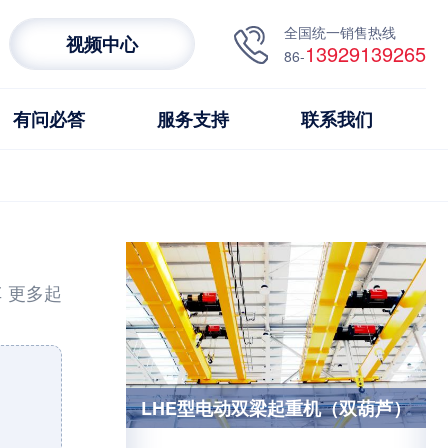
全国统一销售热线
视频中心
13929139265
86-
有问必答
服务支持
联系我们
车
更多起
LHE型电动双梁起重机（双葫芦）