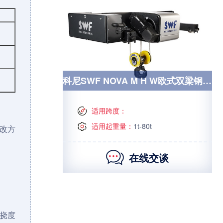
科尼SWF NOVA M H W欧式双梁钢丝绳电动起升机构
适用跨度：
适用起重量：
1t-80t
改方
在线交谈
挠度