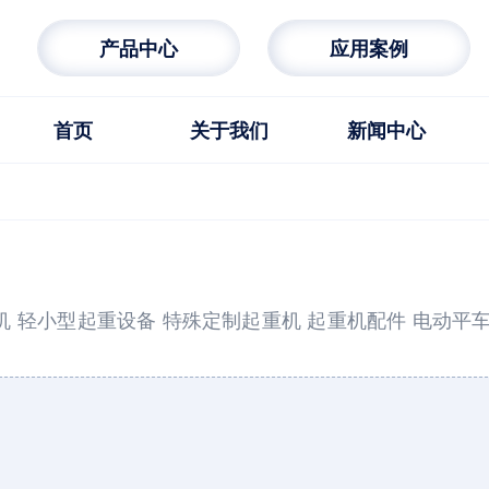
产品中心
应用案例
首页
关于我们
新闻中心
机
轻小型起重设备
特殊定制起重机
起重机配件
电动平