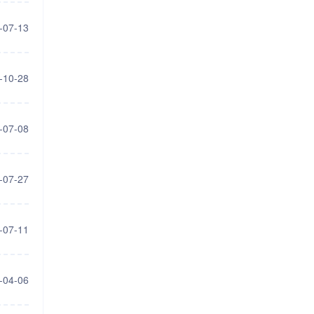
-07-13
-10-28
-07-08
-07-27
-07-11
-04-06