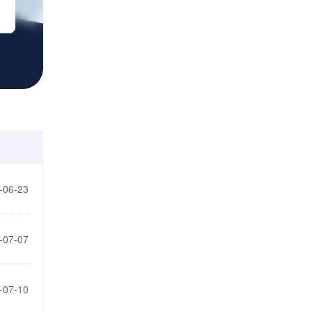
-06-23
-07-07
-07-10