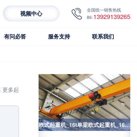
全国统一销售热线
视频中心
13929139265
86-
有问必答
服务支持
联系我们
车
更多起
欧式起重机_16t单梁欧式起重机_16t单梁起重机技术参数