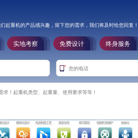
我们起重机的产品感兴趣，留下您的需求，我们将及时给您回复
实地考察
免费设计
终身服务