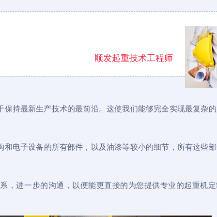
顺发起重技术工程师
于保持最新生产技术的最前沿。这使我们能够完全实现最复杂的
构和电子设备的所有部件，以及油漆等较小的细节，所有这些部
联系，进一步的沟通，以便能更直接的为您提供专业的起重机定