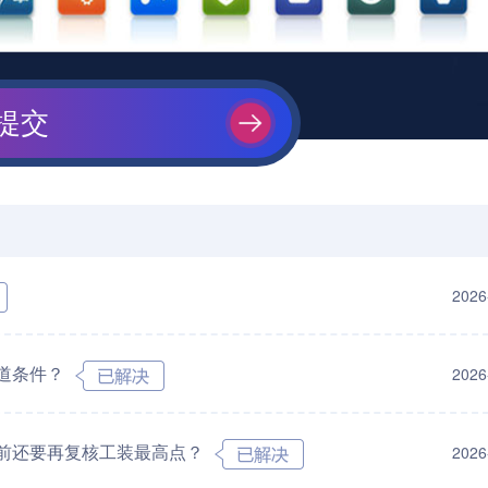
提交
2026
道条件？
2026
前还要再复核工装最高点？
2026