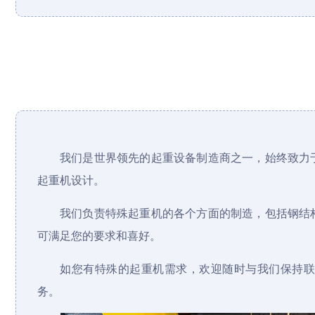
我们是世界领先的起重设备制造商之一，始终致力
起重机
设计。
我们负责特殊
起重机
的各个方面的制造，包括钢结
可满足您的要求和喜好。
如您有特殊的
起重机
需求，欢迎随时与我们保持
务。