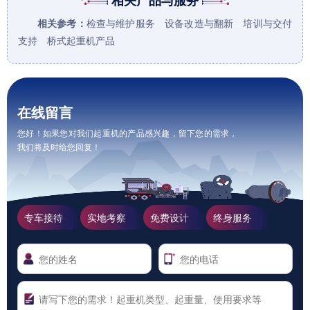
相关产品与服务
相关参考：
检查与维护服务
设备改造与翻新
培训与交付
支持
桥式起重机产品
在线留言
您好！如果您对我们起重机的产品感兴趣，留下您的需求，
我们将及时给您回复！
专车接待
实地考察
免费设计
终身服务