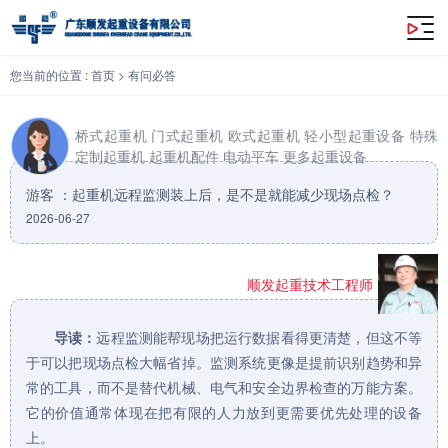
起重机远程监测装上后，是不是就能减少现场点检？
您当前的位置 :
首页
>
有问必答
桥式起重机
门式起重机
欧式起重机
轻小型起重设备
特殊
定制起重机
起重机配件
电动平车
更多起重设备
游客 ：起重机远程监测装上后，是不是就能减少现场点检？
2026-06-27
顺发起重技术工程师
导读：
远程监测能帮现场把运行数据看得更清楚，但这不等
于可以把现场点检大幅省掉。监测系统更像是提前识别趋势和异
常的工具，而不是替代机械、电气和安全边界检查的万能方案。
它的价值通常体现在把有限的人力放到更需要优先处理的设备
上。