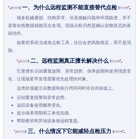
一、为什么远程监测不能直接替代点检
很多机械磨损、结构异常、吊具接触问题和环境隐患，并不
是靠在线数据就能完全发现。现场点检仍然是确认实物状态的基
础动作。
如果把系统当成免点检工具，往往会把风险推迟，而不是消
除。
二、远程监测真正擅长解决什么
它更擅长识别重复故障、异常趋势、保养超期和使用强度变
化，让现场更早发现需要优先处理的对象。
这类价值建立在数据和执行闭环同时存在的前提上。
识别重复报警和异常趋势。
追踪设备使用频率变化。
提示保养周期和工单优先级。
帮助夜班和异地设备做远程复盘。
三、什么情况下它能减轻点检压力