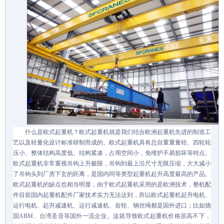
什么是欧式起重机？
欧式起重机
就是我们结合欧洲起重机先进的制造工
艺以及轻量化设计标准研制而成的。欧式起重机具有总自重重量轻、四轮轮
压小、整体结构高度低、结构紧凑，占用空间小，免维护不易损坏等特点。
欧式起重机非常重视吊钩上升极限，吊钩到最上沿尺寸无限压缩，大大减小
了吊钩头到厂房下玄的距离，是国内同等类型起重机起升高度最高的产品。
欧式起重机的缺点也相当明显，由于欧式起重机采用的是欧洲技术，整机配
件目前国内起重机配件厂家技术实力无法达到，所以欧式起重机起升电机、
运行电机、起升减速机、运行减速机、齿轮、钢丝绳都是国外进口；比如德
国ABM、台湾圣音等国外一流企业。这就导致欧式起重机价格居高不下，