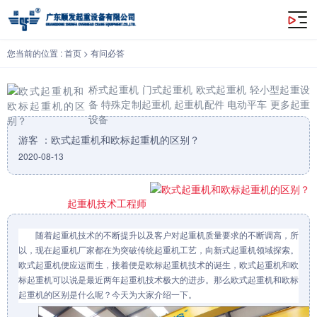
欧式起重机和欧标起重机的区别？
您当前的位置 :
首页
>
有问必答
桥式起重机
门式起重机
欧式起重机
轻小型起重设
备
特殊定制起重机
起重机配件
电动平车
更多起重
设备
游客 ：欧式起重机和欧标起重机的区别？
2020-08-13
起重机技术工程师
随着
起重机
技术的不断提升以及客户对起重机质量要求的不断调高，所
以，现在起重机厂家都在为突破传统起重机工艺，向新式起重机领域探索。
欧式起重机便应运而生，接着便是欧标起重机技术的诞生，欧式起重机和欧
标起重机可以说是最近两年起重机技术极大的进步。那么欧式起重机和欧标
起重机的区别是什么呢？今天为大家介绍一下。