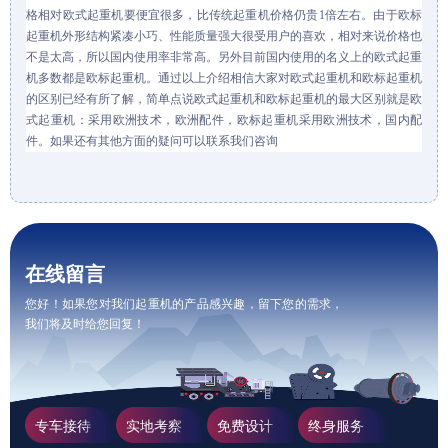
格
相对欧式起重机要便宜很多，比传统
起重机价格
仍贵1倍左右。由于欧标
起重机外形结构紧凑小巧、性能质量强大很受用户的喜欢，相对来说价格也
不是太高，所以国内使用率非常高。另外目前国内使用的名义上的欧式起重
机多数都是欧标起重机。
通过以上介绍相信大家对欧式起重机和欧标起重机
的区别已经有所了解，简单点说欧式起重机和欧标起重机的最大区别就是欧
式起重机：采用欧洲技术，欧洲配件，欧标起重机采用欧洲技术，国内配
件。如果还有其他方面的疑问可以联系我们咨询
在线留言
您好！如果您对我们起重机的产品感兴趣，留下您的需求，
我们将及时给您回复！
专车接待
实地考察
免费设计
终身服务