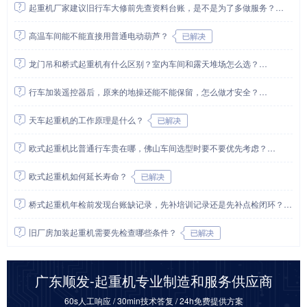
起重机厂家建议旧行车大修前先查资料台账，是不是为了多做服务？
高温车间能不能直接用普通电动葫芦？
龙门吊和桥式起重机有什么区别？室内车间和露天堆场怎么选？
行车加装遥控器后，原来的地操还能不能保留，怎么做才安全？
天车起重机的工作原理是什么？
欧式起重机比普通行车贵在哪，佛山车间选型时要不要优先考虑？
欧式起重机如何延长寿命？
桥式起重机年检前发现台账缺记录，先补培训记录还是先补点检闭环？
旧厂房加装起重机需要先检查哪些条件？
广东顺发-起重机专业制造和服务供应商
60s人工响应 / 30min技术答复 / 24h免费提供方案