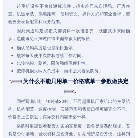
起重机
设备不像普通标准件，很多差异来自现场。厂房净
空、轨道承载、供电距离、使用班次、操作方式和安全要求，都
会改变设备配置和服务范围。
因此沟通时建议把关键资料一次准备齐，既能减少来回确
认，也能避免只按吨位得出偏差很大的报价。
确认吊钩高度是否是项目瓶颈。
核对每天使用次数和连续工作时间。
比较电控、葫芦、限位和维保便利性。
把停机损失纳入总成本，而不是只看采购价。
为什么不能只用单一价格或单一参数做决定
同样写着5吨、10吨或20吨，不同
起重机厂家
给出的主梁结
构、机构配置、速度控制、安装范围和售后口径可能完全不同。
价格看上去接近，实际交付内容未必一样。
采购时更建议看整套方案的完整度：设备是否匹配现场、安
装是否可落地、验收资料是否齐全、后期维护是否方便。这样判