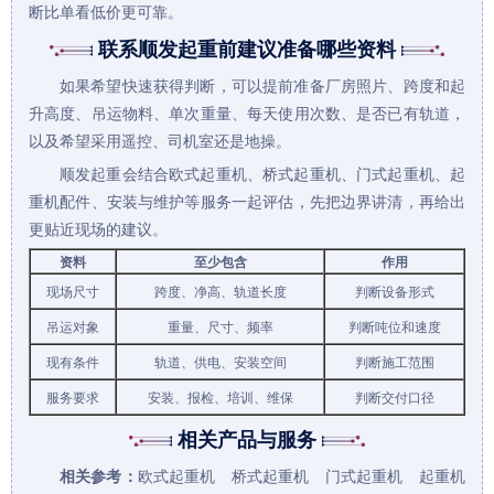
断比单看低价更可靠。
联系顺发起重前建议准备哪些资料
如果希望快速获得判断，可以提前准备厂房照片、跨度和起
升高度、吊运物料、单次重量、每天使用次数、是否已有轨道，
以及希望采用遥控、司机室还是地操。
顺发起重会结合欧式起重机、
桥式起重机
、
门式起重机
、
起
重机配件
、安装与维护等服务一起评估，先把边界讲清，再给出
更贴近现场的建议。
资料
至少包含
作用
现场尺寸
跨度、净高、轨道长度
判断设备形式
吊运对象
重量、尺寸、频率
判断吨位和速度
现有条件
轨道、供电、安装空间
判断施工范围
服务要求
安装、报检、培训、维保
判断交付口径
相关产品与服务
相关参考：
欧式起重机
桥式起重机
门式起重机
起重机