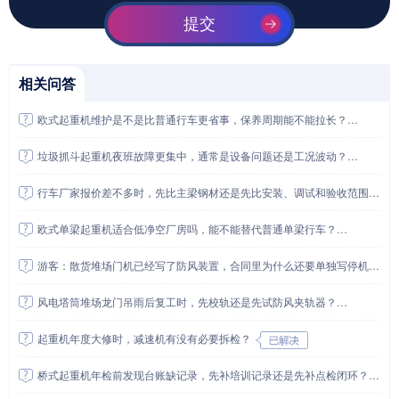
提交
相关问答
欧式起重机维护是不是比普通行车更省事，保养周期能不能拉长？
垃圾抓斗起重机夜班故障更集中，通常是设备问题还是工况波动？
行车厂家报价差不多时，先比主梁钢材还是先比安装、调试和验收范围？
欧式单梁起重机适合低净空厂房吗，能不能替代普通单梁行车？
游客：散货堆场门机已经写了防风装置，合同里为什么还要单独写停机、锚定和复机检查项？
风电塔筒堆场龙门吊雨后复工时，先校轨还是先试防风夹轨器？
起重机年度大修时，减速机有没有必要拆检？
桥式起重机年检前发现台账缺记录，先补培训记录还是先补点检闭环？