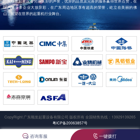
广东顺发起重设备凭借良好的声誉，优异的品质及完善的服务赢得世界点赞，在
国内外众多企业大放异彩，在广东周边地区享有超高的荣誉，屹立在美丽的佛
山，展望在世界的起重机行业舞台。
CopyRight 广东顺发起重设备有限公司 版权所有 全国销售热线：13929139265
粤ICP备20063857号
咨询客服
一键拨打