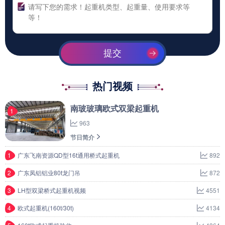
提交
热门视频
南玻玻璃欧式双梁起重机
1
963
节日简介
1
广东飞南资源QD型16t通用桥式起重机
892
2
广东凤铝铝业80t龙门吊
872
3
LH型双梁桥式起重机视频
4551
4
欧式起重机(160t/30t)
4134