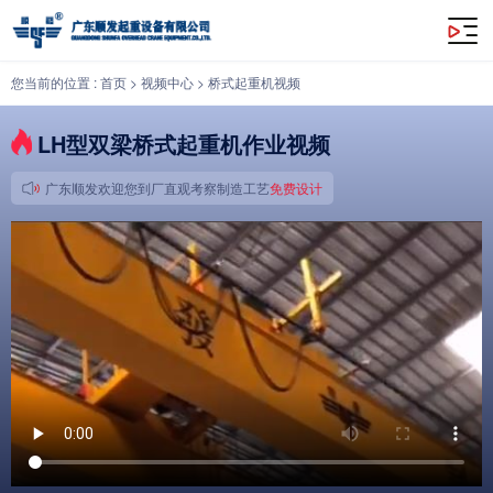
LH型双梁桥式起重机作业视频
您当前的位置 :
首页
>
视频中心
>
桥式起重机视频
LH型双梁桥式起重机作业视频
广东顺发欢迎您到厂直观考察制造工艺
免费设计