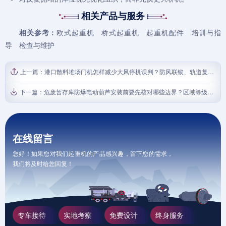
相关产品与服务
相关参考：
欧式起重机
桥式起重机
起重机配件
培训与指
导
检查与维护
上一篇：
港口散料堆场门机怎样减少大风停机误判？防风联锁、轨道复测与夜间放行判定表
下一篇：
危废暂存库防爆电动葫芦安装前要先核对哪些边界？区域等级、吊点净空与检修隔离复核表
在线留言
您好！如果您对我们起重机的产品感兴趣，留下您的需求，
我们将及时给您回复！
专车接待
实地考察
免费设计
终身服务