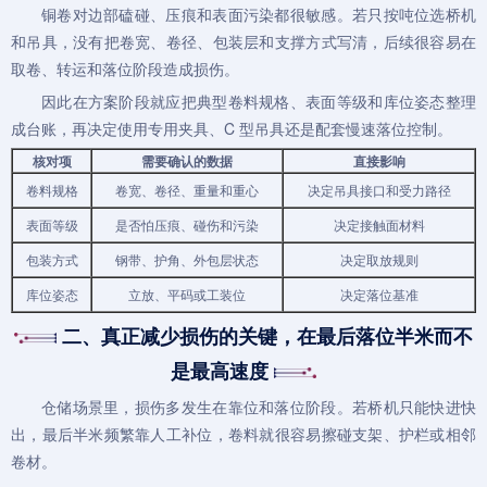
铜卷对边部磕碰、压痕和表面污染都很敏感。若只按吨位选桥机
和吊具，没有把卷宽、卷径、包装层和支撑方式写清，后续很容易在
取卷、转运和落位阶段造成损伤。
因此在方案阶段就应把典型卷料规格、表面等级和库位姿态整理
成台账，再决定使用专用夹具、C 型吊具还是配套慢速落位控制。
核对项
需要确认的数据
直接影响
卷料规格
卷宽、卷径、重量和重心
决定吊具接口和受力路径
表面等级
是否怕压痕、碰伤和污染
决定接触面材料
包装方式
钢带、护角、外包层状态
决定取放规则
库位姿态
立放、平码或工装位
决定落位基准
二、真正减少损伤的关键，在最后落位半米而不
是最高速度
仓储场景里，损伤多发生在靠位和落位阶段。若桥机只能快进快
出，最后半米频繁靠人工补位，卷料就很容易擦碰支架、护栏或相邻
卷材。