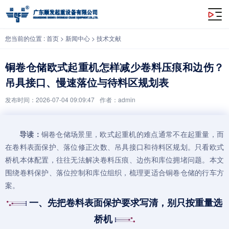
铜卷仓储欧式起重机怎样减少卷料压痕和边伤？吊具接口、慢速落位与待料区规划
您当前的位置 :
首页
>
新闻中心
>
技术文献
铜卷仓储欧式起重机怎样减少卷料压痕和边伤？
吊具接口、慢速落位与待料区规划表
发布时间：2026-07-04 09:09:47
作者：admin
导读：
铜卷仓储场景里，
欧式起重机
的难点通常不在起重量，而
在卷料表面保护、落位修正次数、吊具接口和待料区规划。只看欧式
桥机本体配置，往往无法解决卷料压痕、边伤和库位拥堵问题。本文
围绕卷料保护、落位控制和库位组织，梳理更适合铜卷仓储的行车方
案。
一、先把卷料表面保护要求写清，别只按重量选
桥机