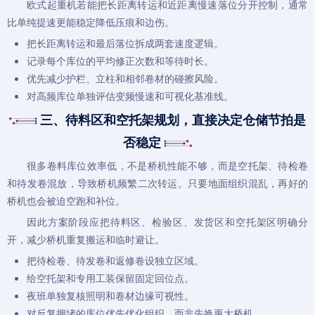
欧式起重机
若能把长距离转运和近距离慢速落位分开控制，通常
比单纯提速更能稳定降低压痕和边伤。
把长距离转运和最后落位拆成两套速度逻辑。
记录每个库位的平均修正次数和等待时长。
优先减少护栏、立柱和相邻卷材的碰擦风险。
对高频库位单独评估变频慢速和可视化基准线。
三、待料区和空托架规划，直接决定仓储节拍是
否稳定
很多卷料库位效率低，不是桥机性能不够，而是空托架、待检卷
和待发卷混放，导致桥机频繁二次转运。只要地面组织混乱，再好的
桥机也会被迫空跑和补位。
因此方案阶段应把待料区、检验区、发货区和空托架区明确分
开，减少桥机重复搬运和临时避让。
把待检卷、待发卷和返修卷设独立区域。
给空托架和专用工装保留固定回位点。
夜班单独复核照明和卷材边缘可视性。
对反复拥堵的库位优先优化组织，而非先换更大桥机。