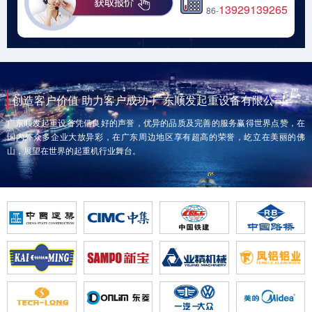
13929139265
86-
创造客户价值 助力客户成功-广东顺发起重设备有限公司
广东顺发起重设备凭借良好的声誉，优异的品质及完善的服务赢得世界点赞，在
国内外众多企业大放异彩，在广东周边地区享有超高的荣誉，屹立在美丽的佛
山，展望在世界的起重机行业舞台。