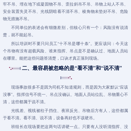
牢不吊、埋在地下或凝固物不吊、歪拉斜吊不吊、吊物上站人不吊、
安全装置失灵不吊、光线阴暗看不清不吊、棱角物未垫好不吊、危险
物无措施不吊。
不同单位的表述会有细微差别，但核心只有一个：风险没有说清
楚，就不能起吊。
所以培训时不要只问员工“十不吊是哪十条”。更应该问：今天这
个吊物有没有超载风险、谁来指挥、吊点是不是确认过、地面人员站
在哪里。能把这些问题答清楚，口诀才真正落到现场。
二、最容易被忽略的是“看不清”和“说不清”
现场事故很多不是因为司机不知道规则，而是因为大家默认“应该
没事”。指挥信号不统一、吊点没确认、地面人员站位乱、吊物重心不
清，这些都属于说不清。
光线差、视线被柱子挡住、夜班反光、吊物后方有人，这些都属
于看不清。看不清、说不清，设备再好也不该硬吊。
班组长在现场要把这两句话讲硬一点。只要有人没听清指挥、没