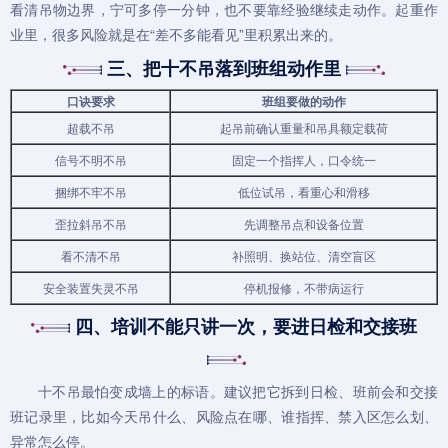
看清吊物边界，宁可多停一分钟，也不要靠经验继续走动作。起重作
业里，很多风险就是在“差不多能看见”里积累出来的。
三、把十不吊落到班组动作里
口诀要求
班组要做的动作
超载不吊
起吊前确认重量和吊具额定载荷
信号不明不吊
固定一个指挥人，口令统一
捆绑不牢不吊
低位试吊，看重心和滑移
歪拉斜吊不吊
先调整吊点和设备位置
看不清不吊
补照明、换站位、清空盲区
安全装置失灵不吊
停机报修，不带病运行
四、培训不能只讲一次，要进日检和交接班
十不吊最怕变成墙上的标语。建议把它拆到日检、班前会和交接
班记录里，比如今天吊什么、风险点在哪、谁指挥、禁入区怎么划、
异常怎么停。