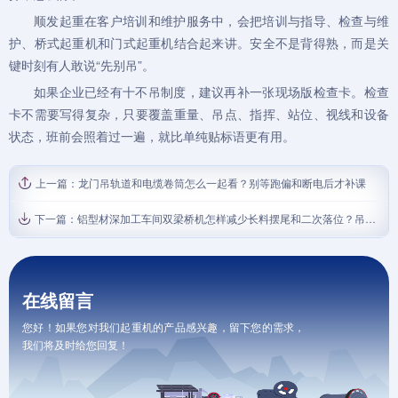
顺发起重在客户培训和维护服务中，会把
培训与指导
、
检查与维
护
、
桥式起重机
和
门式起重机
结合起来讲。安全不是背得熟，而是关
键时刻有人敢说“先别吊”。
如果企业已经有十不吊制度，建议再补一张现场版检查卡。检查
卡不需要写得复杂，只要覆盖重量、吊点、指挥、站位、视线和设备
状态，班前会照着过一遍，就比单纯贴标语更有用。
上一篇：
龙门吊轨道和电缆卷筒怎么一起看？别等跑偏和断电后才补课
下一篇：
铝型材深加工车间双梁桥机怎样减少长料摆尾和二次落位？吊点间距、缓冲路径与班组口令复盘
在线留言
您好！如果您对我们起重机的产品感兴趣，留下您的需求，
我们将及时给您回复！