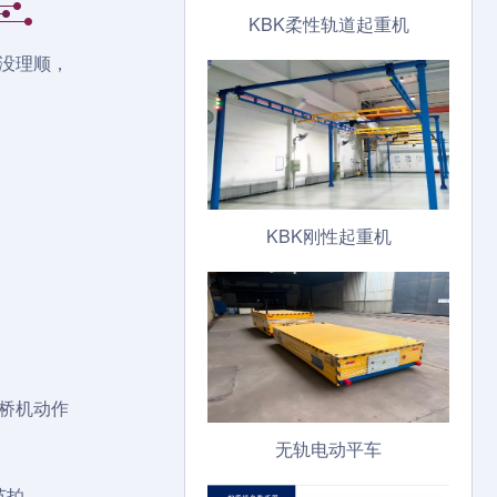
KBK柔性轨道起重机
没理顺，
KBK刚性起重机
桥机动作
无轨电动平车
节拍。