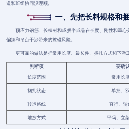
道和班组协同没理顺。
一、先把长料规格和
预应力钢筋、长棒材和成捆半成品在长度、刚性和重心
偏摆和吊点干涉带来的擦碰风险。
更可靠的做法是把常用长度、最长件、捆扎方式和下游
判断项
要确
长度范围
常用长
捆扎状态
单捆、
转运路线
直行、转
堆放方式
平码、立