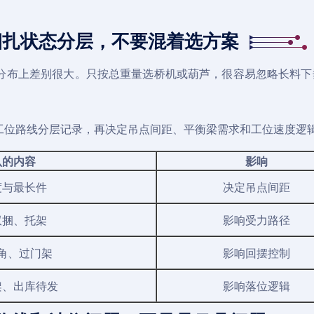
捆扎状态分层，不要混着选方案
分布上差别很大。只按总重量选桥机或葫芦，很容易忽略长料下
工位路线分层记录，再决定吊点间距、平衡梁需求和工位速度逻
认的内容
影响
度与最长件
决定吊点间距
双捆、托架
影响受力路径
角、过门架
影响回摆控制
架、出库待发
影响落位逻辑