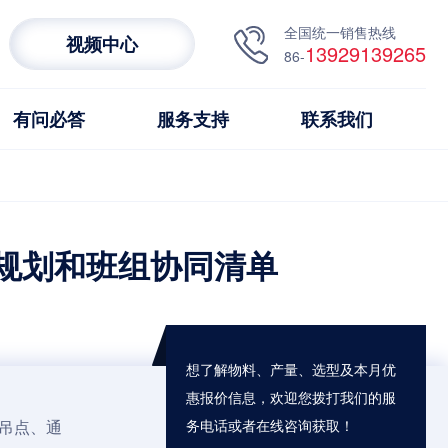
全国统一销售热线
视频中心
13929139265
86-
有问必答
服务支持
联系我们
规划和班组协同清单
想了解物料、产量、选型及本月优
惠报价信息，欢迎您拨打我们的服
吊点、通
务电话或者在线咨询获取！