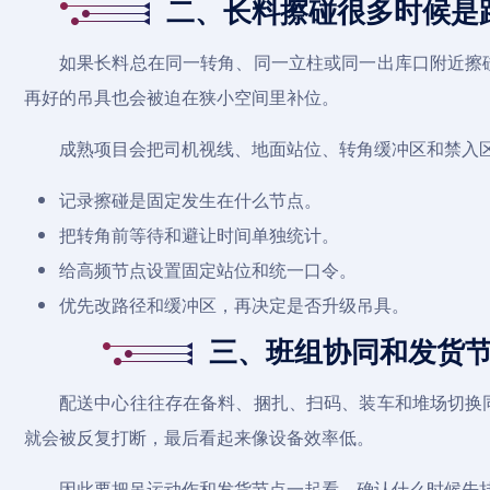
二、长料擦碰很多时候是
如果长料总在同一转角、同一立柱或同一出库口附近擦
再好的吊具也会被迫在狭小空间里补位。
成熟项目会把司机视线、地面站位、转角缓冲区和禁入
记录擦碰是固定发生在什么节点。
把转角前等待和避让时间单独统计。
给高频节点设置固定站位和统一口令。
优先改路径和缓冲区，再决定是否升级吊具。
三、班组协同和发货
配送中心往往存在备料、捆扎、扫码、装车和堆场切换
就会被反复打断，最后看起来像设备效率低。
因此要把吊运动作和发货节点一起看，确认什么时候先