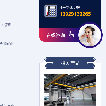
服务热线：86-
13929139265
中报警，
在线咨询
叠加的问
相关产品
后仍会出