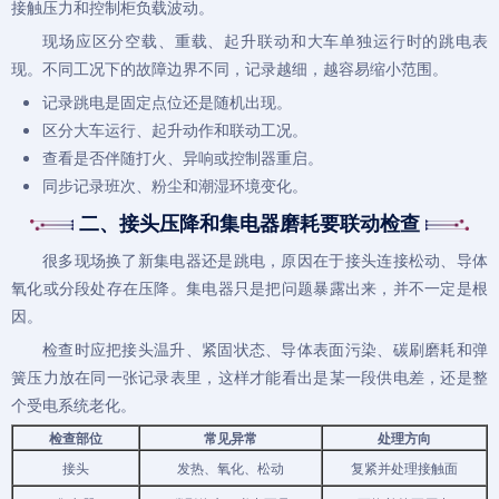
接触压力和控制柜负载波动。
现场应区分空载、重载、起升联动和大车单独运行时的跳电表
现。不同工况下的故障边界不同，记录越细，越容易缩小范围。
记录跳电是固定点位还是随机出现。
区分大车运行、起升动作和联动工况。
查看是否伴随打火、异响或控制器重启。
同步记录班次、粉尘和潮湿环境变化。
二、接头压降和集电器磨耗要联动检查
很多现场换了新集电器还是跳电，原因在于接头连接松动、导体
氧化或分段处存在压降。集电器只是把问题暴露出来，并不一定是根
因。
检查时应把接头温升、紧固状态、导体表面污染、碳刷磨耗和弹
簧压力放在同一张记录表里，这样才能看出是某一段供电差，还是整
个受电系统老化。
检查部位
常见异常
处理方向
接头
发热、氧化、松动
复紧并处理接触面