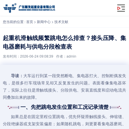
起重机滑触线频繁跳电怎么排查？接头压降、集电器磨耗与供电分段检查表
您当前的位置 :
首页
>
新闻中心
>
技术文献
起重机滑触线频繁跳电怎么排查？接头压降、集
电器磨耗与供电分段检查表
发布时间：2026-06-24 09:08:39
作者：admin
导读：
大车运行到某一段突然断电、集电器打火、控制柜偶发失
电，是很多行车现场常见却又反复发生的问题。表面看像集电器坏
了，实际上往往是滑触线接头、分段供电、安装直线度和启动电流共
同叠加出来的故障。
一、先把跳电发生位置和工况记录清楚
如果总是在固定里程位置跳电，优先怀疑滑触线接头、伸缩缝、
分段绝缘器或支架安装偏差；如果随机跳电，则更要看集电器磨耗、