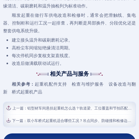
缘清洁、碳刷磨耗和温升抽检列为标准动作。
顺发起重在做行车供电改造和检修时，通常会把滑触线、集电
器、控制柜和运行工况一起排查，再判断是局部换件、分段优化还是
整套供电系统升级。
建立接头温升和碳刷磨耗记录。
高粉尘车间缩短绝缘清洁周期。
每次停机同步复核支架直线度。
改造后做满载联动试运行。
相关产品与服务
相关参考：
起重机配件支持
检查与维护服务
设备改造与翻
新
桥式起重机产品
上一篇：
铝型材车间悬挂起重机怎么选？轨道梁、工位覆盖和节拍匹配清单
下一篇：
双小车桥式起重机适合哪些工况？吊点同步、防碰撞和检修边界说明