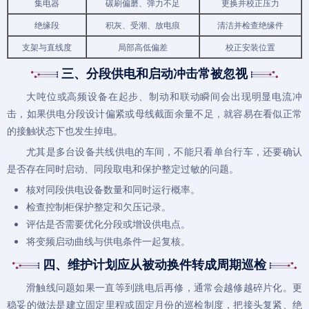
集电器
碳刷偏磨、弹力不足
更换并校正压力
绝缘段
积灰、受潮、放电痕
清洁并检查绝缘件
支架与直线度
局部高低偏差
校正安装位置
三、分段供电和启动冲击常被忽视
大吨位或高频设备在起步、制动和联动瞬间会出现明显电流冲
击，如果供电分段设计偏紧或母线截面余量不足，就容易在看似正常
的接触状态下也发生掉电。
尤其是多台设备共线供电的车间，不能只看单台行车，还要确认
是否存在同时启动、同段取电和保护整定过敏的问题。
核对同段供电设备数量和同时运行概率。
检查控制柜保护整定和欠压记录。
评估是否需要优化分段或增设供电点。
将变频启动曲线与供电条件一起复核。
四、维护计划应从被动换件转成周期巡检
滑触线问题如果一直等到跳电后再修，通常会越修越碎片化。更
稳妥的做法是建立固定里程或固定月份的巡检制度，把接头复紧、绝