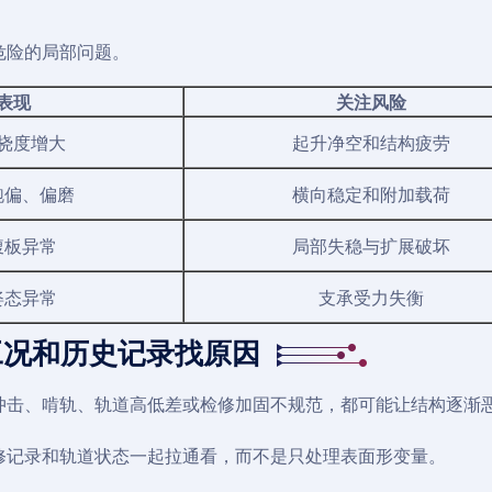
危险的局部问题。
表现
关注风险
挠度增大
起升净空和结构疲劳
跑偏、偏磨
横向稳定和附加载荷
腹板异常
局部失稳与扩展破坏
姿态异常
支承受力失衡
工况和历史记录找原因
冲击、啃轨、轨道高低差或检修加固不规范，都可能让结构逐渐
修记录和轨道状态一起拉通看，而不是只处理表面形变量。