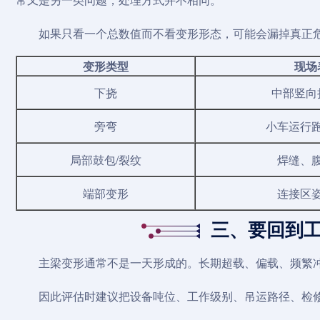
如果只看一个总数值而不看变形形态，可能会漏掉真正
变形类型
现场
下挠
中部竖向
旁弯
小车运行
局部鼓包/裂纹
焊缝、
端部变形
连接区
三、要回到
主梁变形通常不是一天形成的。长期超载、偏载、频繁
因此评估时建议把设备吨位、工作级别、吊运路径、检