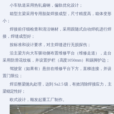
小车轨道采用热轧扁钢，偏轨优化设计；
箱型主梁采用专用胎架焊接成型，尺寸精度高，箱体变形
小；
焊接前仔细检查和清洁钢材，采用跟随式自动焊机进行焊
接，焊缝成型好；
按标准和设计要求，对主焊缝进行无损探伤；
沿主梁方向大车驱动侧布置维修平台（维修走道），走台
采用防滑花纹板，并设置护栏（
高度
1050mm）和踢脚护边；
驾驶室（如果有）悬挂在维修平台下方，直梯连接，并设
置门限位；
焊后整梁抛丸处理，达到
Sa2.5
级，有效消除焊接应力，主
梁稳定性好；
欧式设计，顺发起重工厂制作。