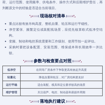
荷、运行范围、使用频率、供电条件、操作方式和后期维护责任，再
判断原文中的经验是否适合当前项目。
现场核对清单
重点比较有效吊钩高度、整机自重、轮压和运行平稳性。
净空紧张、频繁定位或装配线场景，应优先核算欧式低净空结
构。
变频、制动和电控系统需要和工作级别、使用节拍一起评估。
采购时要把设备配置、安装范围、维保成本和长期效率一并比
较。
参数与检查要点对照
低净空
在同等厂房条件下争取更高有效起升高度
轻量化
降低自重和轮压，对厂房结构更友好
运行平稳
适合装配、模具和定位要求较高的场景
维护管理
关注葫芦、电控、制动器和易损件周期
落地执行建议