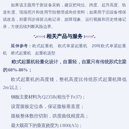
如果该主题用于新设备采购，建议把吨位、跨度、起升高度、轨
道长度、现场照片和使用节拍整理成询价资料；如果用于旧设备维保
或改造，则要同步保留点检记录、故障现象、运行视频和历史维修记
录，方便后续判断风险边界。
相关产品与服务
延伸参考：
欧式起重机
欧式单梁起重机
20吨欧式单梁起重
机
桥式起重机
起重机选型
1
欧式起重机轻量化设计，自重轻，自重只有传
统苏式主梁
的
60%-80%；
欧式起重机
的高度矮，整机高度比传统苏式起重机降
低
2m
以上；
钢板主要材料为
Q235B(
相当于
Fe37)；
设置腹板定位条，保证腹板垂直度；
腹板整体数控切割，拱度曲线精度高；
最大载荷下的垂直挠度为
1/800(A5)；