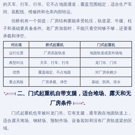
的天车、行车、行吊。它不占地面通道，覆盖范围稳定，适合生产车
间、装配线、维修跨和仓库内部转运。
但桥机有一个前提：厂房结构要能承受轮压，轨道梁、牛腿、柱
子和基础要具备条件。老厂房加装时，不能只看空间够不够，还要看
承载和净空。
对比项
桥式
起重机
门式起重机
运行位置
厂房高架轨道
地面轨道或室外场地
典型叫法
天车、行车、行吊
龙门吊
、门吊
优势
覆盖稳定、不占地面
对厂房依赖少
重点风险
厂房承载、净空
基础、防风、排水
二、门式起重机自带支腿，适合堆场、露天和无
厂房条件
门式起重机也常被叫
龙门吊
。它有支腿，通常跑在地面轨道上，
适合露天堆场、钢材场、预制件场、设备装卸和没有厂房轨道梁的区
域。