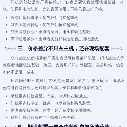
门机的好处是对厂房依赖少，缺点是要认真处理轨道基础、排
水、防风和电气防护。尤其露天使用，不能只看主机价格。
没有厂房轨道梁：优先评估门式起重机。
室内固定跨转运：优先评估桥式起重机。
露天高频作业：重点看防风、排水和轨道基础。
车间通道紧张：重点看支腿和轨道是否占用物流线。
三、价格差异不只在主机，还在现场配套
桥式
起重机价格
要看厂房是否已有轨道梁和轨道，门式
起重机价
格
要看地面轨道基础、跨度、支腿形式和户外配置。很多时候，设备
本体不是唯一成本。
所以问价时不要只问“桥机贵还是龙门吊贵”。更应该问：我现场
已有条件是什么，还缺哪些配套，安装和验收边界谁负责。
桥机重点核轨道梁、净空、电源和安装通道。
门机重点核基础、轨道、电缆卷筒和防风装置。
两者都要核吨位、跨度、起升高度和使用频率。
价格比较必须放在同一报价范围里看。
四、顺发起重一般会先帮客户把场地分清