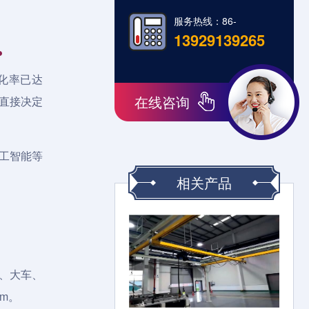
服务热线：86-
13929139265
化率已达
在线咨询
平直接决定
工智能等
相关产品
升、大车、
m。