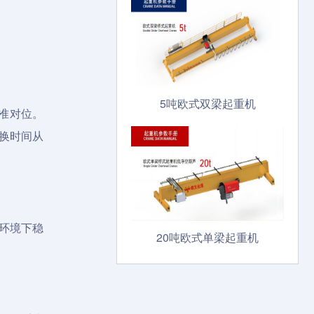
5吨欧式双梁起重机
准对位。
换时间从
射环境下稳
20吨欧式单梁起重机