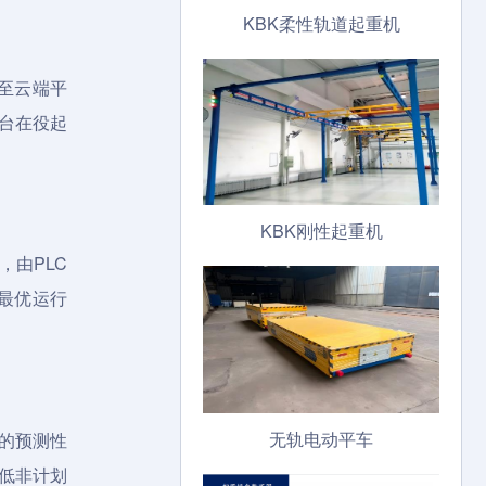
KBK柔性轨道起重机
至云端平
0台在役起
KBK刚性起重机
由PLC
最优运行
无轨电动平车
的预测性
降低非计划