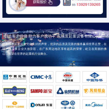
13929139265
86-
创造客户价值 助力客户成功-广东顺发起重设备有限公司
广东顺发起重设备凭借良好的声誉，优异的品质及完善的服务赢得世界点赞，在
国内外众多企业大放异彩，在广东周边地区享有超高的荣誉，屹立在美丽的佛
山，展望在世界的起重机行业舞台。