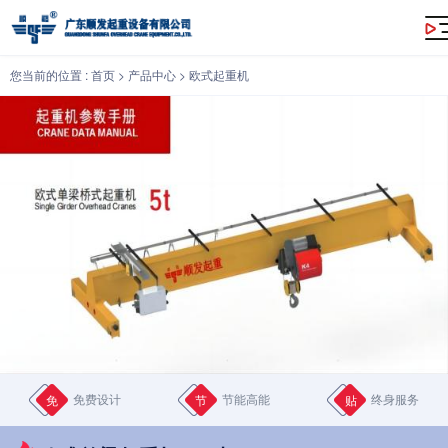
欧式单梁起重机（5吨）
您当前的位置 :
首页
>
产品中心
>
欧式起重机
免费设计
节能高能
终身服务
免
节
贴