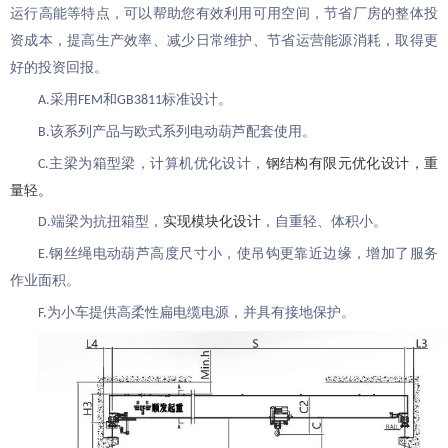
运行高能
等特点，可以帮助您有效利用可用空间，节省厂房
的整体
投
资成本
，提高生产效率、
减少日常维护、节省运营能源消耗，取得更
好的投资回报。
采用
和
标准设计
。
A.
FEM
GB3811
该系列产品与
欧式
系列电动
葫芦
配套使用
。
B.
主梁为箱
型梁
，计算机优化设计
，
钢结构有限元优化设计，重
C.
量轻。
端
梁
为抗扭箱型
，
实现模块化设计
，自重轻、体积小。
D.
钢丝绳电动葫芦
高度
尺寸
小，使吊钩
更
靠近边缘，增加了服务
E.
作业
面积。
为小车提供高柔性扁电缆电源，并具有接地保护。
F.