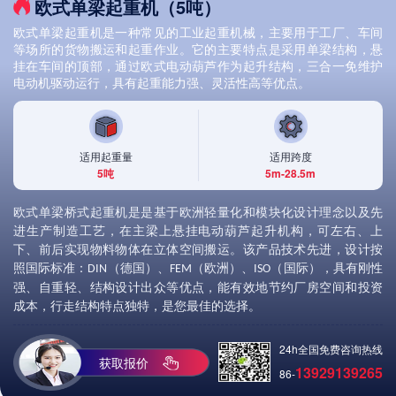
欧式单梁起重机（5吨）
欧式单梁
起重机是一种常见的工业起重机械，主要用于工厂、车间
等场所的货物搬运和起重作业。它的主要特点是采用单梁结构，悬
挂在车间的顶部，通过欧式电动葫芦作为起升结构，三合一免维护
电动机驱动运行，具有起重能力强、灵活性高等优点。
适用起重量
适用跨度
5吨
5m-28.5m
欧式单梁桥式起重机是是基于欧洲轻量化和模块化设计理念以及先
进生产制造工艺
，在主梁上悬挂电动葫芦起升机构，可左右、上
下、前后
实现物料物体在立体空间搬运
。
该产品技术先进，设计按
照国际标准：
（德国）、
（欧洲）、
（国际），具有刚性
DIN
FEM
ISO
强、自重轻、结构设计出众等优点，能有效地节约厂房空间和投资
成本，行走结构特点独特，是您最佳的选择。
24h全国免费咨询热线
获取报价
13929139265
86-