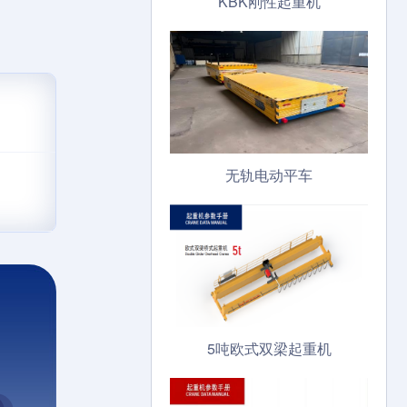
KBK刚性起重机
无轨电动平车
5吨欧式双梁起重机
！