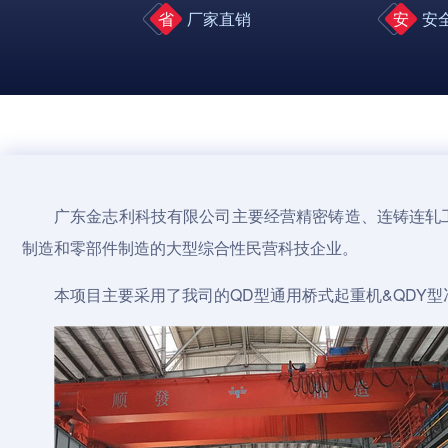
省
厂家直销
安
安
广东金志利科技有限公司主要经营精密铸造、连铸连轧
制造和零部件制造的大型综合性民营科技企业。
本项目主要采用了我司的QD型通用
桥式起重机
&QDY