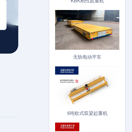
KBK刚性起重机
无轨电动平车
5吨欧式双梁起重机