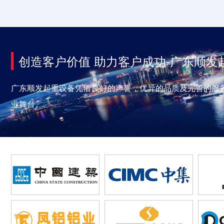
创造客户价值 助力客户成功-广东顺发
广东顺发起重设备凭借良好的声誉，优异的品质及完善的服
业舞台。