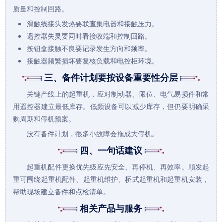
质量和控制回路。
滑触线接头发热要联查集电器和接触压力。
遥控器失灵要同时看接收端和控制回路。
按钮盒接触不良要记录发生方向和频率。
接触器频繁损坏要复核负载和电控柜环境。
三、备件计划要按设备重要性分层
关键产线上的
起重机
，应对制动器、限位、电气易损件和常
用遥控器建立最低库存。低频设备可以减少库存，但仍要明确采
购周期和停机预案。
没有备件计划，很多小故障会拖成大停机。
四、一句话建议
起重机配件
更换优先级应先安全、再停机、再效率。顺发起
重可围绕
起重机
配件、
起重机维护
、
桥式起重机
和
起重机安装
，
帮助现场建立备件和点检清单。
相关产品与服务