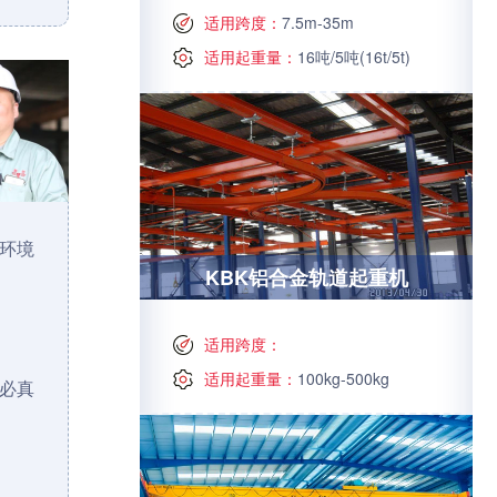
适用跨度：
7.5m-35m
适用起重量：
16吨/5吨(16t/5t)
环境
KBK铝合金轨道起重机
适用跨度：
适用起重量：
100kg-500kg
必真