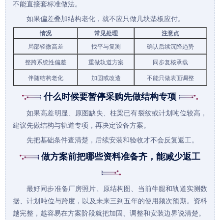
不能直接套标准做法。
如果偏差叠加结构老化，就不应只做几块垫板应付。
情况
常见处理
注意点
局部轻微高差
找平与复测
确认后续沉降趋势
整跨系统性偏差
重做轨道方案
同步复核承载
伴随结构老化
加固或改造
不能只做表面调整
什么时候要暂停采购先做结构专项
如果高差明显、原图缺失、柱梁已有裂纹或计划吨位较高，
建议先做结构与轨道专项，再决定设备方案。
先把基础条件查清楚，后续安装和验收才不会反复返工。
做方案前把哪些资料准备齐，能减少返工
最好同步准备厂房照片、原结构图、当前牛腿和轨道实测数
据、计划吨位与跨度，以及未来三到五年的使用频次预期。资料
越完整，越容易在方案阶段就把加固、调整和安装边界说清楚。