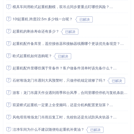
模具车间用欧式起重机翻模，双吊点同步要重点盯哪些风险？
10t起重机 跨度22.5m 多少钱一台呢？
起重机的剩余寿命还有多少？
起重机配件备库里，遥控接收器和接触器线圈哪个更该优先备现货？
欧式起重机如何选购呢？
起重机配件里哪些属于常备件？客户做备件清单时该先备什么？
石材堆场龙门吊遇到大风预警时，只做停机锚定就够了吗？
游客：龙门吊露天作业遇到雨季和台风季，合同里哪些停机与复机条款一定要写清？
双梁桥式起重机一定要上全变频吗，还是分机构配置更划算？
风电塔筒堆场龙门吊雨后复工时，先校轨还是先试防风夹轨器？
洁净车间为什么不建议随便给起重机补黄油？