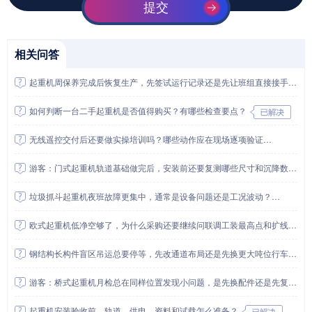
提交
相关问答
起重机周保养完成后恢复生产，先签试运行记录还是先让班组直接接手？
如何判断一台二手起重机是否值得购买？有哪些检查要点？
无线遥控交付后还要做实操培训吗？哪些动作应在现场逐项验证
游客：门式起重机轨道基础做完后，安装前还要复测哪些尺寸和沉降数据？
垃圾抓斗起重机夜班故障更集中，通常是设备问题还是工况波动？
欧式起重机低净空够了，为什么采购还要继续问联调工装最高点和扩线预留？
钢结构长构件盲区吊运总要停等，先改通道布局还是先换更大吨位行车？
游客：桥式起重机月检总在同样位置发现小问题，是先换配件还是先复盘工位动作？
起重机安装验收前，轨道、供电、资料和试载怎么准备？