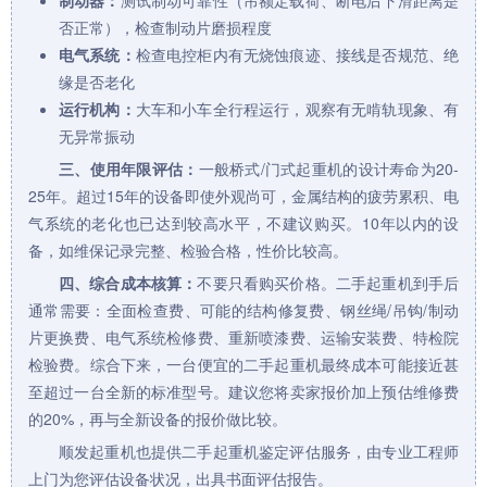
制动器：
测试制动可靠性（吊额定载荷、断电后下滑距离是
否正常），检查制动片磨损程度
电气系统：
检查电控柜内有无烧蚀痕迹、接线是否规范、绝
缘是否老化
运行机构：
大车和小车全行程运行，观察有无啃轨现象、有
无异常振动
三、使用年限评估：
一般桥式/
门式起重机
的设计寿命为20-
25年。超过15年的设备即使外观尚可，金属结构的疲劳累积、电
气系统的老化也已达到较高水平，不建议购买。10年以内的设
备，如维保记录完整、检验合格，性价比较高。
四、综合成本核算：
不要只看购买价格。二手
起重机
到手后
通常需要：全面检查费、可能的结构修复费、钢丝绳/吊钩/制动
片更换费、电气系统检修费、重新喷漆费、运输安装费、特检院
检验费。综合下来，一台便宜的二手起重机最终成本可能接近甚
至超过一台全新的标准型号。建议您将卖家报价加上预估维修费
的20%，再与全新设备的报价做比较。
顺发起重机也提供二手起重机鉴定评估服务，由专业工程师
上门为您评估设备状况，出具书面评估报告。