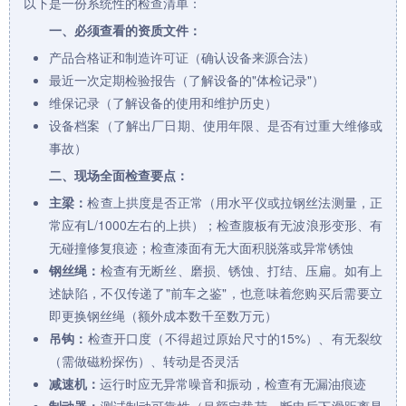
以下是一份系统性的检查清单：
一、必须查看的资质文件：
产品合格证和制造许可证（确认设备来源合法）
最近一次定期检验报告（了解设备的"体检记录"）
维保记录（了解设备的使用和维护历史）
设备档案（了解出厂日期、使用年限、是否有过重大维修或
事故）
二、现场全面检查要点：
主梁：
检查上拱度是否正常（用水平仪或拉钢丝法测量，正
常应有L/1000左右的上拱）；检查腹板有无波浪形变形、有
无碰撞修复痕迹；检查漆面有无大面积脱落或异常锈蚀
钢丝绳：
检查有无断丝、磨损、锈蚀、打结、压扁。如有上
述缺陷，不仅传递了"前车之鉴"，也意味着您购买后需要立
即更换钢丝绳（额外成本数千至数万元）
吊钩：
检查开口度（不得超过原始尺寸的15%）、有无裂纹
（需做磁粉探伤）、转动是否灵活
减速机：
运行时应无异常噪音和振动，检查有无漏油痕迹