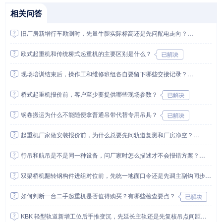
相关问答
旧厂房新增行车勘测时，先量牛腿实际标高还是先问配电走向？
欧式起重机和传统桥式起重机的主要区别是什么？
现场培训结束后，操作工和维修班组各自要留下哪些交接记录？
桥式起重机报价前，客户至少要提供哪些现场参数？
钢卷搬运为什么不能随便拿普通吊带代替专用吊具？
起重机厂家做安装报价前，为什么总要先问轨道复测和厂房净空？
行吊和航吊是不是同一种设备，问厂家时怎么描述才不会报错方案？
双梁桥机翻转钢构件进组对位前，先统一地面口令还是先调主副钩同步？
如何判断一台二手起重机是否值得购买？有哪些检查要点？
KBK 轻型轨道新增工位后手推变沉，先延长主轨还是先复核吊点间距和悬挂梁刚度？