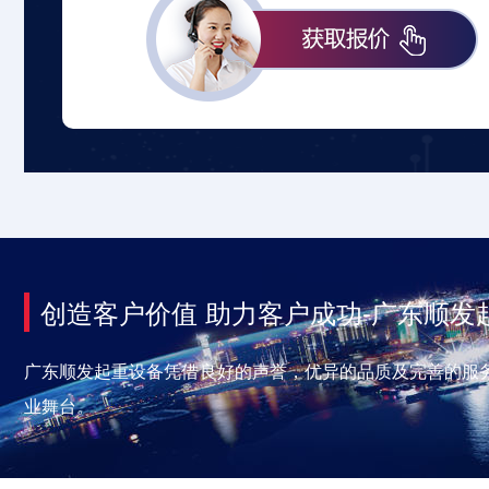
创造客户价值 助力客户成功-广东顺发
广东顺发起重设备凭借良好的声誉，优异的品质及完善的服
业舞台。