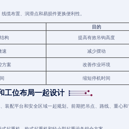
、线缆布置、润滑点和易损件更换便利性。
目的
结构
提高有效吊钩高度
微速
减少摆动
控方案
改善作业环境
间
缩短停机时间
和工位布局一起设计
道、装配平台和安全区域一起规划。前期把吊点、路线、重心和
桥式起重机
、
欧式起重机
和
轻小型起重设备
组合方案。