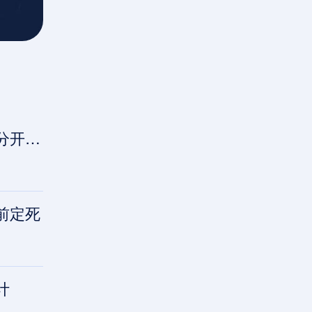
计？
前定死
计