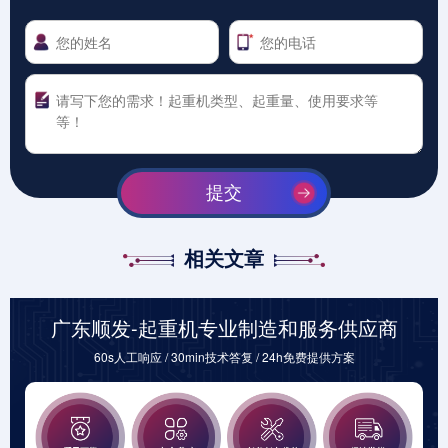
提交
相关文章
广东顺发-起重机专业制造和服务供应商
60s人工响应 / 30min技术答复 / 24h免费提供方案