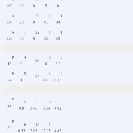
100
00
0
5
0
A
1
22
1
1
120
20
0
05
00
A
1
22
1
1
150
50
0
50
30
P
4
9
2
80
18
0
0
8.2
P
5
1
2
92
24
1
07
6.13
P
5
9
9
3
22
0.8
3.66
3.66
4.92
P
6
10
1
4
30
0.33
7.95
07.95
4.45