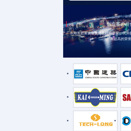
创造客户价
广东顺发起重设备凭借良好的声誉，优异
有超高的荣