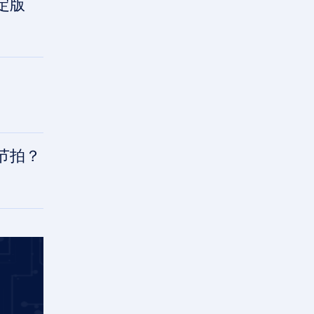
定版
节拍？