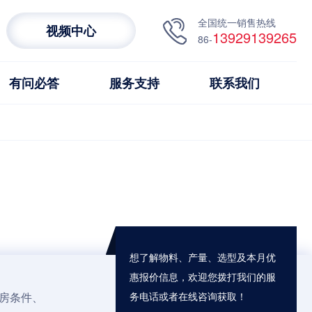
全国统一销售热线
视频中心
13929139265
86-
有问必答
服务支持
联系我们
想了解物料、产量、选型及本月优
惠报价信息，欢迎您拨打我们的服
房条件、
务电话或者在线咨询获取！