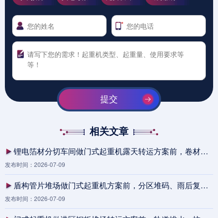
提交
相关文章
锂电箔材分切车间做门式起重机露天转运方案前，卷材待装区、雨棚落水线和夹轨器保养责任为什么要先拉通？
发布时间：2026-07-09
盾构管片堆场做门式起重机方案前，分区堆码、雨后复工和轨道沉降记录为何必须先拉通
发布时间：2026-07-09