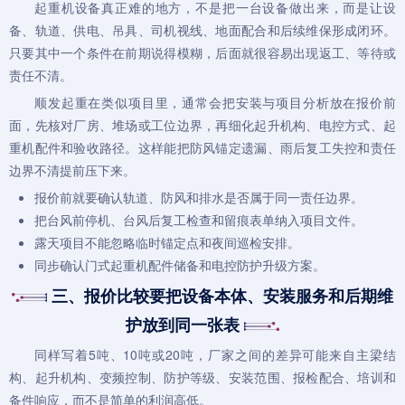
起重机
设备真正难的地方，不是把一台设备做出来，而是让设
备、轨道、供电、吊具、司机视线、地面配合和后续维保形成闭环。
只要其中一个条件在前期说得模糊，后面就很容易出现返工、等待或
责任不清。
顺发起重在类似项目里，通常会把
安装与项目分析
放在报价前
面，先核对厂房、堆场或工位边界，再细化起升机构、电控方式、
起
重机配件
和验收路径。这样能把防风锚定遗漏、雨后复工失控和责任
边界不清提前压下来。
报价前就要确认轨道、防风和排水是否属于同一责任边界。
把台风前停机、台风后复工检查和留痕表单纳入项目文件。
露天项目不能忽略临时锚定点和夜间巡检安排。
同步确认
门式起重机
配件储备和电控防护升级方案。
三、报价比较要把设备本体、安装服务和后期维
护放到同一张表
同样写着5吨、10吨或20吨，厂家之间的差异可能来自主梁结
构、起升机构、变频控制、防护等级、安装范围、报检配合、培训和
备件响应，而不是简单的利润高低。