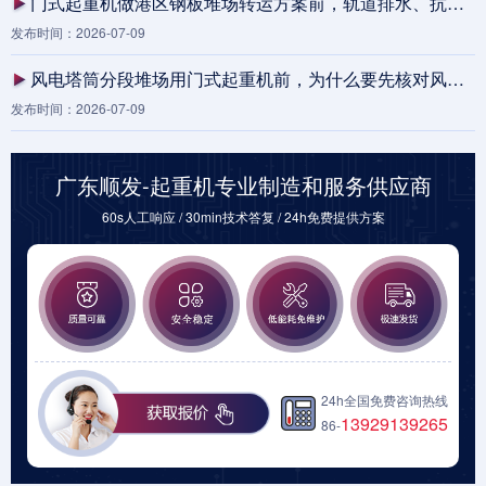
门式起重机做港区钢板堆场转运方案前，轨道排水、抗风夹轨器和夜间照明为何要先核对
发布时间：2026-07-09
风电塔筒分段堆场用门式起重机前，为什么要先核对风区停机线、回转通道和轨道沉降记录
发布时间：2026-07-09
广东顺发-起重机专业制造和服务供应商
60s人工响应 / 30min技术答复 / 24h免费提供方案
24h全国免费咨询热线
13929139265
86-