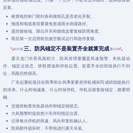
反复。
检查电控柜门密封条和接线孔是否老化开裂。
拖缆和电缆卷筒要避免形成雨水倒灌路径。
遥控接收端、限位开关和接线盒要复核防雨角度。
雨后第一次启用前先做空载试运行和急停复核。
三、防风锚定不是装置齐全就算完成
露天
龙门吊
受风面积大，防风管理要覆盖风速预警、夹轨器动
作、锚定点状态、铁鞋摆放和停机位置。装置齐全但班组执行不到
位，风险仍然很高。
广东起重机
项目在雨季和台风季更要把停机规则写成班组能执行
的清单。什么时候减速、什么时候停机、停机后谁复核锚定，都要明
确。
交接班检查夹轨器动作和锚定销状态。
大风预警时提前把小车停到指定位置。
记录每次停机的风速、风向和复机确认人。
防风附件损坏时，不带病进行露天吊装。