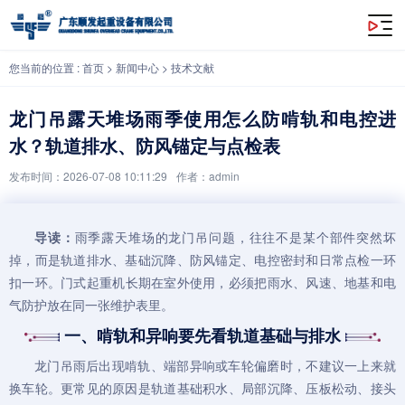
龙门吊露天堆场雨季使用怎么防啃轨和电控进水？轨道排水、防风锚定与点检表
您当前的位置 :
首页
>
新闻中心
>
技术文献
龙门吊露天堆场雨季使用怎么防啃轨和电控进
水？轨道排水、防风锚定与点检表
发布时间：2026-07-08 10:11:29
作者：admin
导读：
雨季露天堆场的
龙门吊
问题，往往不是某个部件突然坏
掉，而是轨道排水、基础沉降、防风锚定、电控密封和日常点检一环
扣一环。
门式起重机
长期在室外使用，必须把雨水、风速、地基和电
气防护放在同一张维护表里。
一、啃轨和异响要先看轨道基础与排水
龙门吊
雨后出现啃轨、端部异响或车轮偏磨时，不建议一上来就
换车轮。更常见的原因是轨道基础积水、局部沉降、压板松动、接头