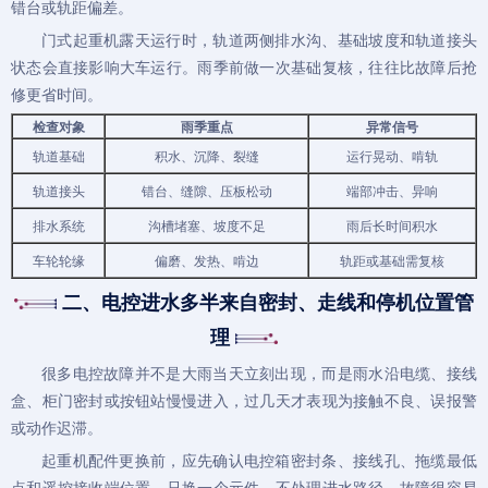
错台或轨距偏差。
门式起重机
露天运行时，轨道两侧排水沟、基础坡度和轨道接头
状态会直接影响大车运行。雨季前做一次基础复核，往往比故障后抢
修更省时间。
检查对象
雨季重点
异常信号
轨道基础
积水、沉降、裂缝
运行晃动、啃轨
轨道接头
错台、缝隙、压板松动
端部冲击、异响
排水系统
沟槽堵塞、坡度不足
雨后长时间积水
车轮轮缘
偏磨、发热、啃边
轨距或基础需复核
二、电控进水多半来自密封、走线和停机位置管
理
很多电控故障并不是大雨当天立刻出现，而是雨水沿电缆、接线
盒、柜门密封或按钮站慢慢进入，过几天才表现为接触不良、误报警
或动作迟滞。
起重机配件
更换前，应先确认电控箱密封条、接线孔、拖缆最低
点和遥控接收端位置。只换一个元件，不处理进水路径，故障很容易