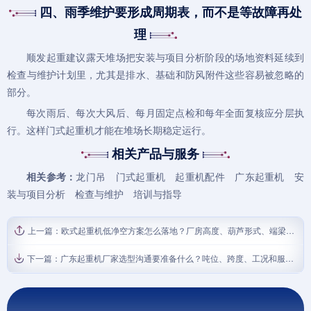
四、雨季维护要形成周期表，而不是等故障再处
理
顺发起重建议露天堆场把
安装与项目分析
阶段的场地资料延续到
检查与维护
计划里，尤其是排水、基础和防风附件这些容易被忽略的
部分。
每次雨后、每次大风后、每月固定点检和每年全面复核应分层执
行。这样
门式起重机
才能在堆场长期稳定运行。
相关产品与服务
相关参考：
龙门吊
门式起重机
起重机配件
广东起重机
安
装与项目分析
检查与维护
培训与指导
上一篇：
欧式起重机低净空方案怎么落地？厂房高度、葫芦形式、端梁与维保通道核对表
下一篇：
广东起重机厂家选型沟通要准备什么？吨位、跨度、工况和服务边界清单