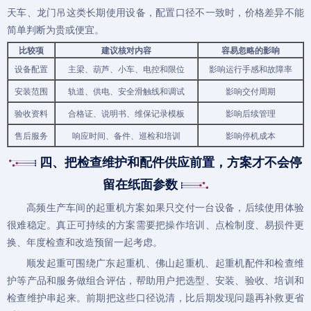
天车、
龙门吊
这类长期使用设备，配置口径不一致时，价格差异不能
简单判断为贵或便宜。
比较项
建议核对内容
容易忽略的影响
设备配置
主梁、葫芦、小车、电控和限位
影响运行手感和故障率
安装范围
轨道、供电、安全滑触线和调试
影响交付周期
验收资料
合格证、说明书、维保记录模板
影响后续管理
售后服务
响应时间、备件、巡检和培训
影响停机成本
四、把检查维护和配件供应前置，方案才不会停
留在纸面参数
高频生产车间的起重机方案如果只交付一台设备，后续使用体验
很难稳定。真正可持续的方案需要把操作培训、点检制度、易损件更
换、年度检查和改造预留一起考虑。
顺发起重可围绕广东起重机、佛山起重机、
起重机配件
和检查维
护等产品和服务做组合评估，帮助用户把选型、安装、验收、培训和
检查维护串起来。前期把这些口径说清，比后期发现问题再补救更省