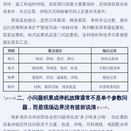
等待、返工和临时停线。若前期只按最大重量报价，后续很容易在轨
道条件、吊点位置、供电方式和检修空间上反复补充条件。
更稳妥的做法，是把日常载荷、峰值载荷、单班吊运次数、最长
运行距离和未来扩产预留写成一张核对表，再判断采用
单梁起重机
、
双梁起重机
、
欧式起重机
还是
门式起重机
。这样报价和技术方案都更
接近真实工况。
周期
重点项目
输出记录
每日
制动、异响、遥控、限位
班组点检表
每月
钢丝绳、导绳器、电控、轨道
月检问题清单
每季
紧固件、车轮、减速机、供电
整改记录
每年
结构、载荷试验、维保复盘
年度检查报告
二、小问题积累成停机故障通常不是单个参数问
题，而是现场边界没有提前说清
很多项目在询价阶段会把问题简化成“多少吨多少钱”，但起重机
设备的稳定性往往取决于土建、轨道、供电、司机视线、地面配合和