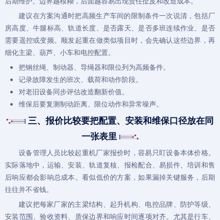
后期维护。边界越模糊，后面越容易出现责任扯皮和改造成本。
建议在方案沟通时把高频生产车间的限制条件一次说清，包括厂
房高度、牛腿标高、轨道长度、是否露天、是否多班连续作业、是否
需要遥控或变频。顺发起重在做类似项目时，会先确认这些边界，再
细化主梁、葫芦、小车和电控配置。
把钢丝绳、制动器、导绳器和限位列为高频备件。
记录故障发生的班次、载荷和动作阶段。
对老旧设备同步评估改造翻新价值。
维保后要复测制动距离、限位动作和异常噪声。
三、报价比较要把配置、安装和维保口径放在同
一张表里
设备管理人员比较
起重机厂家
报价时，容易只盯设备本体价格。
实际落地中，运输、安装、轨道复核、报检配合、易损件、培训和售
后响应都会影响总成本。看似低价的方案，如果漏掉关键服务，后期
往往并不省钱。
建议把每家厂家的主梁结构、起升机构、电控品牌、防护等级、
安装范围、验收资料、质保边界和响应时间逐项对齐。尤其是行车、