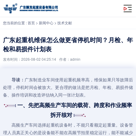
广东起重机维保怎么做更省停机时间？月检、年检和易损件计划表
您当前的位置 :
首页
>
新闻中心
>
技术文献
广东起重机维保怎么做更省停机时间？月检、年
检和易损件计划表
发布时间：2026-08-02 04:25:14
作者：admin
导读：
广东制造业车间使用
起重机
频率高，维保如果只等故障后
处理，停机时间会被放大。更合理的做法是把月检、年检、易损件储
备、操作培训和改造评估纳入同一张计划表。
一、先把高频生产车间的载荷、跨度和作业频率
拆开核对
高频生产车间选择
起重机
设备时，不能只看额定起重量。设备管
理人员真正关心的是设备能不能在高频节拍里稳定运行，能不能减少