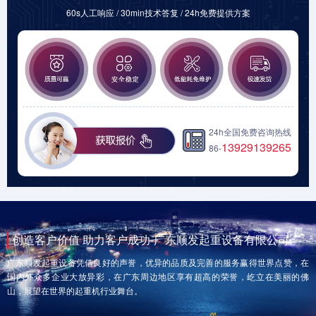
60s人工响应 / 30min技术答复 / 24h免费提供方案
24h全国免费咨询热线
13929139265
86-
创造客户价值 助力客户成功-广东顺发起重设备有限公司
广东顺发起重设备凭借良好的声誉，优异的品质及完善的服务赢得世界点赞，在
国内外众多企业大放异彩，在广东周边地区享有超高的荣誉，屹立在美丽的佛
山，展望在世界的起重机行业舞台。