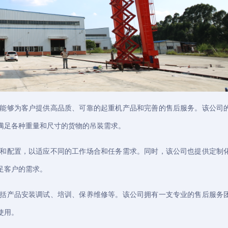
能够为客户提供高品质、可靠的起重机产品和完善的售后服务。该公司
满足各种重量和尺寸的货物的吊装需求。
和配置，以适应不同的工作场合和任务需求。同时，该公司也提供定制
足客户的需求。
括产品安装调试、培训、保养维修等。该公司拥有一支专业的售后服务
使用。