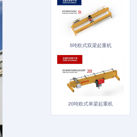
5吨欧式双梁起重机
20吨欧式单梁起重机