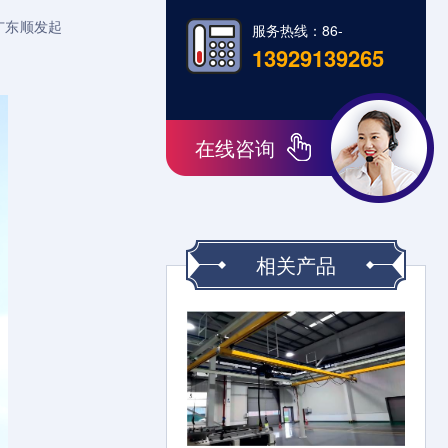
广东顺发起
服务热线：86-
13929139265
在线咨询
相关产品