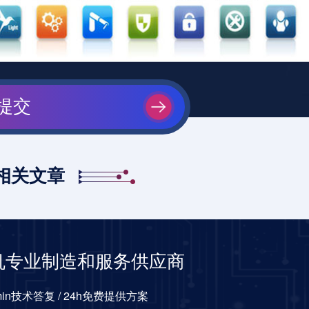
提交
相关文章
机专业制造和服务供应商
0min技术答复 / 24h免费提供方案